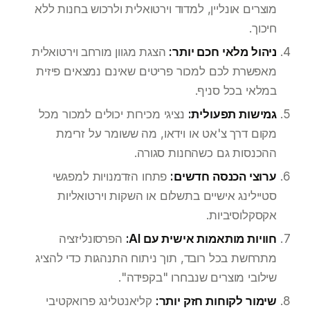
מוצרים אונליין, למדוד וירטואלית ולרכוש בחנות ללא
חיכוך.
ניהול מלאי חכם יותר:
הצגת מגוון מורחב וירטואלית
מאפשרת לכם למכור פריטים שאינם נמצאים פיזית
במלאי בכל סניף.
גמישות תפעולית:
נציגי מכירות יכולים למכור מכל
מקום דרך צ'אט או וידאו, מה ששומר על זרימת
ההכנסות גם כשהחנות סגורה.
ערוצי הכנסה חדשים:
פתחו הזדמנויות למפגשי
סטיילינג אישיים בתשלום או השקות וירטואליות
אקסקלוסיביות.
חוויות מותאמות אישית עם AI:
הפרסונליזציה
מתרחשת בכל רובד, תוך ניתוח התנהגות כדי להציג
שילובי מוצרים שנבחרו "בקפידה".
שימור לקוחות חזק יותר:
קליאנטלינג פרואקטיבי