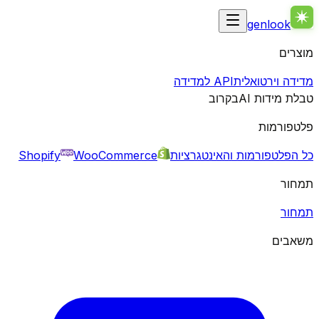
genlook
מוצרים
מדידה וירטואלית
API למדידה
טבלת מידות AI
בקרוב
פלטפורמות
כל הפלטפורמות והאינטגרציות
WooCommerce
Shopify
תמחור
תמחור
משאבים