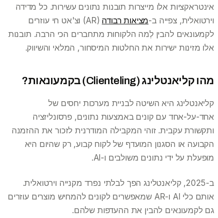
אינטראקציות אלו מייצרות תובנות נתונים עשירות. כל מדידה
וירטואלית, צפייה ב-
מציאות רבודה
(AR) וצ'אט חי עוזרים
לקמעונאים להבין לְמה הלקוחות מתחברים הכי הרבה. תובנות
אלו מזינות ישירות את החלטות המיסחור, המלאי והשיווק.
מהו קליאנטלינג (Clienteling) בקמעונאות?
קליאנטלינג היא השיטה לבניית מערכות יחסים של
אחד-על-אחד עם קונים באמצעות נתונים, פרסונליזציה
ותקשורת עקבית. זוהי המקבילה המודרנית לזכור את ההזמנה
הקבועה או הסגנון המועדף של לקוח קבוע, רק שהיום היא
מופעלת על ידי נתונים משולבים ו-AI.
ב-2025, קליאנטלינג הפך לבלתי נפרד מקנייה וירטואלית.
אותם כלי AI ו-AR שמאפשרים לקונים להמחיש מוצרים עוזרים
גם לקמעונאים להבין את ההעדפות שלהם.