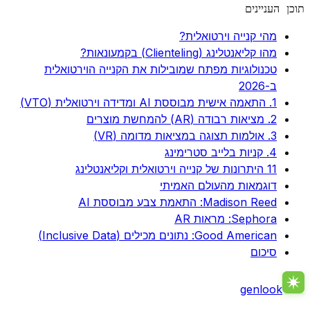
תוכן העניינים
מהי קנייה וירטואלית?
מהו קליאנטלינג (Clienteling) בקמעונאות?
טכנולוגיות מפתח שמובילות את הקנייה הוירטואלית
ב-2026
1. התאמה אישית מבוססת AI ומדידה וירטואלית (VTO)
2. מציאות רבודה (AR) להמחשת מוצרים
3. אולמות תצוגה במציאות מדומה (VR)
4. קניות בלייב סטרימינג
11 היתרונות של קנייה וירטואלית וקליאנטלינג
דוגמאות מהעולם האמיתי
Madison Reed: התאמת צבע מבוססת AI
Sephora: מראות AR
Good American: נתונים מכילים (Inclusive Data)
סיכום
genlook