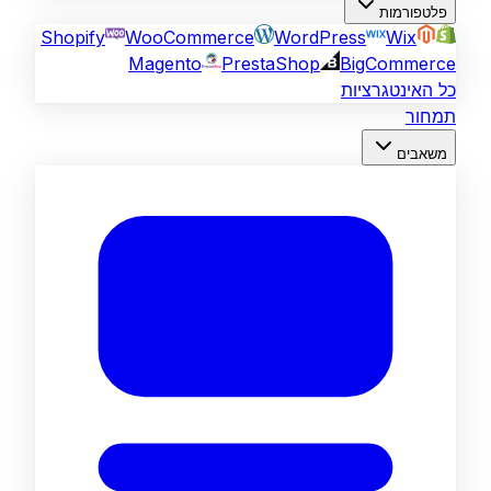
פלטפורמות
Shopify
WooCommerce
WordPress
Wix
Magento
PrestaShop
BigCommerce
כל האינטגרציות
תמחור
משאבים