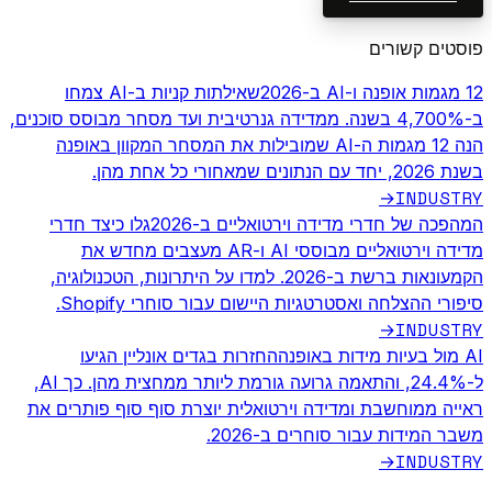
פוסטים קשורים
12 מגמות אופנה ו-AI ב-2026
שאילתות קניות ב-AI צמחו
ב-4,700% בשנה. ממדידה גנרטיבית ועד מסחר מבוסס סוכנים,
הנה 12 מגמות ה-AI שמובילות את המסחר המקוון באופנה
בשנת 2026, יחד עם הנתונים שמאחורי כל אחת מהן.
INDUSTRY
→
המהפכה של חדרי מדידה וירטואליים ב-2026
גלו כיצד חדרי
מדידה וירטואליים מבוססי AI ו-AR מעצבים מחדש את
הקמעונאות ברשת ב-2026. למדו על היתרונות, הטכנולוגיה,
סיפורי ההצלחה ואסטרטגיות היישום עבור סוחרי Shopify.
INDUSTRY
→
AI מול בעיות מידות באופנה
החזרות בגדים אונליין הגיעו
ל-24.4%, והתאמה גרועה גורמת ליותר ממחצית מהן. כך AI,
ראייה ממוחשבת ומדידה וירטואלית יוצרת סוף סוף פותרים את
משבר המידות עבור סוחרים ב-2026.
INDUSTRY
→