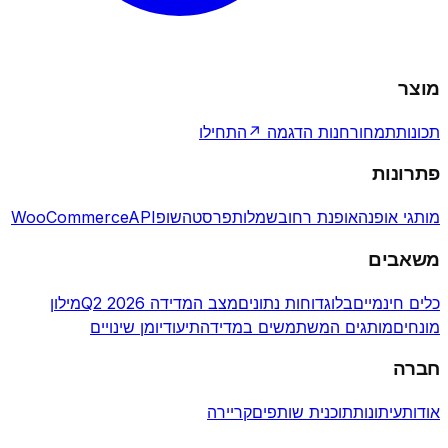
מוצר
תכונות
תמחור
חנות הדגמה ↗
התחילו
פתרונות
מותגי אופנה
אופנת רחוב
שמלות
פרסטהשופ
API
WooCommerce
משאבים
כלים חינמיים
בלוג
דוחות נתונים
מצב המדידה Q2 2026
מילון
מונחים
מותגים המשתמשים במדידה
תיעוד
יומן שינויים
חברה
אודות
עיתונות
תוכנית שותפים
קריירה