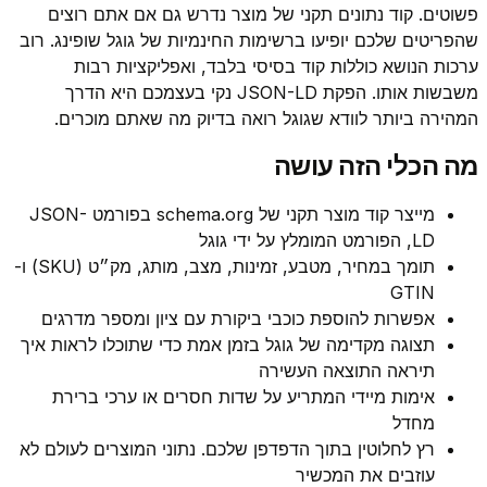
פשוטים. קוד נתונים תקני של מוצר נדרש גם אם אתם רוצים
שהפריטים שלכם יופיעו ברשימות החינמיות של גוגל שופינג. רוב
ערכות הנושא כוללות קוד בסיסי בלבד, ואפליקציות רבות
משבשות אותו. הפקת JSON-LD נקי בעצמכם היא הדרך
המהירה ביותר לוודא שגוגל רואה בדיוק מה שאתם מוכרים.
מה הכלי הזה עושה
מייצר קוד מוצר תקני של schema.org בפורמט JSON-
LD, הפורמט המומלץ על ידי גוגל
תומך במחיר, מטבע, זמינות, מצב, מותג, מק״ט (SKU) ו-
GTIN
אפשרות להוספת כוכבי ביקורת עם ציון ומספר מדרגים
תצוגה מקדימה של גוגל בזמן אמת כדי שתוכלו לראות איך
תיראה התוצאה העשירה
אימות מיידי המתריע על שדות חסרים או ערכי ברירת
מחדל
רץ לחלוטין בתוך הדפדפן שלכם. נתוני המוצרים לעולם לא
עוזבים את המכשיר