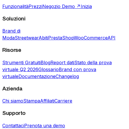
Funzionalità
Prezzi
Negozio Demo ↗
Inizia
Soluzioni
Brand di
Moda
Streetwear
Abiti
PrestaShop
WooCommerce
API
Risorse
Strumenti Gratuiti
Blog
Report dati
Stato della prova
virtuale Q2 2026
Glossario
Brand con prova
virtuale
Documentazione
Changelog
Azienda
Chi siamo
Stampa
Affiliati
Carriere
Supporto
Contattaci
Prenota una demo