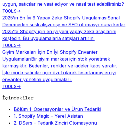
uygun, satıcılar ne vaat ediyor ve nasıl test edebilirsiniz?
TOOLS
→
2025'in En İyi 9 Yapay Zeka Shopify Uygulaması
Sanal
Denemeden sesli alışverişe ve SEO otomasyonuna kadar
2025'te Shopify için en iyi yeni yapay zeka araçlarını
keşfedin. Bu uygulamalarla satışları artırın.
TOOLS
→
Giyim Markaları İçin En İyi Shopify Envanter
Uygulamaları
Bir giyim markası için stok yönetmek
karmaşıktır. Bedenler, renkler ve iadeler kaos yaratır.
İşte moda satıcıları için özel olarak tasarlanmış en iyi
envanter yönetimi uygulamaları.
TOOLS
→
İçindekiler
Bölüm 1: Operasyonlar ve Ürün Tedariki
1. Shopify Magic – Yerel Asistan
2. DSers – Tedarik Zinciri Otomasyonu