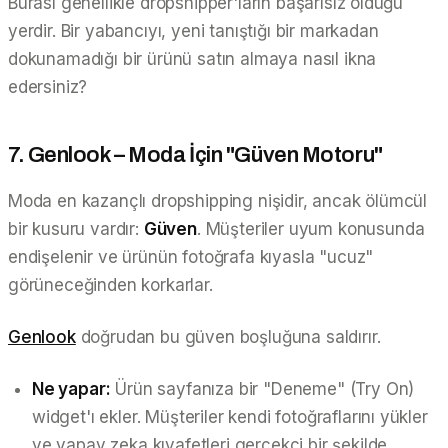
Burası genellikle dropshipper'ların başarısız olduğu
yerdir. Bir yabancıyı, yeni tanıştığı bir markadan
dokunamadığı bir ürünü satın almaya nasıl ikna
edersiniz?
7. Genlook – Moda İçin "Güven Motoru"
Moda en kazançlı dropshipping nişidir, ancak ölümcül
bir kusuru vardır:
Güven
. Müşteriler uyum konusunda
endişelenir ve ürünün fotoğrafa kıyasla "ucuz"
görüneceğinden korkarlar.
Genlook
doğrudan bu güven boşluğuna saldırır.
Ne yapar:
Ürün sayfanıza bir "Deneme" (Try On)
widget'ı ekler. Müşteriler kendi fotoğraflarını yükler
ve yapay zeka kıyafetleri gerçekçi bir şekilde