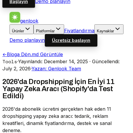
Demo planlayın
Başlayın
genlook
Fiyatlandırma
Ürünler
Platformlar
Kaynaklar
Demo planlayın
Ücretsiz başlayın
←
Bloga Dön
.md Görüntüle
Tools
·
Yayınlandı: December 14, 2025
· Güncellendi:
July 2, 2026
·
Yazan: Genlook Team
2026'da Dropshipping İçin En İyi 11
Yapay Zeka Aracı (Shopify'da Test
Edildi)
2026'da abonelik ücretini gerçekten hak eden 11
dropshipping yapay zeka aracı: tedarik, reklam
kreatifleri, dinamik fiyatlandırma, destek ve sanal
deneme.