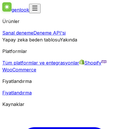
genlook
Ürünler
Sanal deneme
Deneme API'si
Yapay zeka beden tablosu
Yakında
Platformlar
Tüm platformlar ve entegrasyonlar
Shopify
WooCommerce
Fiyatlandırma
Fiyatlandırma
Kaynaklar