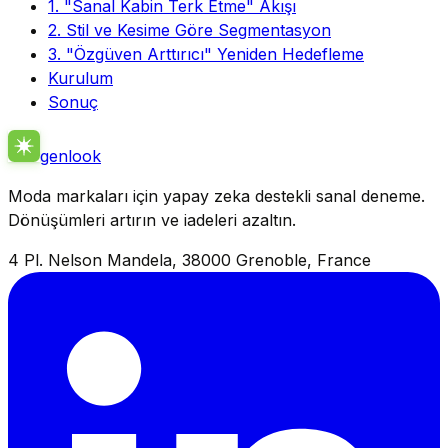
1. "Sanal Kabin Terk Etme" Akışı
2. Stil ve Kesime Göre Segmentasyon
3. "Özgüven Arttırıcı" Yeniden Hedefleme
Kurulum
Sonuç
genlook
Moda markaları için yapay zeka destekli sanal deneme.
Dönüşümleri artırın ve iadeleri azaltın.
4 Pl. Nelson Mandela, 38000 Grenoble, France