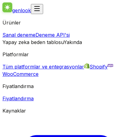
genlook
Ürünler
Sanal deneme
Deneme API'si
Yapay zeka beden tablosu
Yakında
Platformlar
Tüm platformlar ve entegrasyonlar
Shopify
WooCommerce
Fiyatlandırma
Fiyatlandırma
Kaynaklar