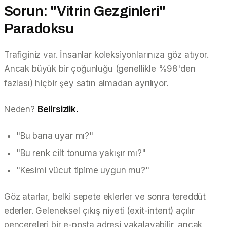
Sorun: "Vitrin Gezginleri"
Paradoksu
Trafiginiz var. İnsanlar koleksiyonlarınıza göz atıyor.
Ancak büyük bir çoğunluğu (genellikle %98'den
fazlası) hiçbir şey satın almadan ayrılıyor.
Neden?
Belirsizlik.
"Bu bana uyar mı?"
"Bu renk cilt tonuma yakışır mı?"
"Kesimi vücut tipime uygun mu?"
Göz atarlar, belki sepete eklerler ve sonra tereddüt
ederler. Geleneksel çıkış niyeti (exit-intent) açılır
pencereleri bir e-posta adresi yakalayabilir, ancak