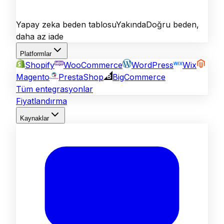
Yapay zeka beden tablosu
Yakında
Doğru beden,
daha az iade
Platformlar
Shopify
WooCommerce
WordPress
Wix
Magento
PrestaShop
BigCommerce
Tüm entegrasyonlar
Fiyatlandırma
Kaynaklar