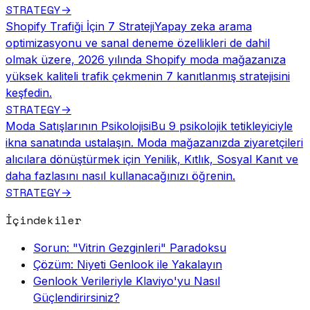
STRATEGY
→
Shopify Trafiği İçin 7 Strateji
Yapay zeka arama
optimizasyonu ve sanal deneme özellikleri de dahil
olmak üzere, 2026 yılında Shopify moda mağazanıza
yüksek kaliteli trafik çekmenin 7 kanıtlanmış stratejisini
keşfedin.
STRATEGY
→
Moda Satışlarının Psikolojisi
Bu 9 psikolojik tetikleyiciyle
ikna sanatında ustalaşın. Moda mağazanızda ziyaretçileri
alıcılara dönüştürmek için Yenilik, Kıtlık, Sosyal Kanıt ve
daha fazlasını nasıl kullanacağınızı öğrenin.
STRATEGY
→
İçindekiler
Sorun: "Vitrin Gezginleri" Paradoksu
Çözüm: Niyeti Genlook ile Yakalayın
Genlook Verileriyle Klaviyo'yu Nasıl
Güçlendirirsiniz?