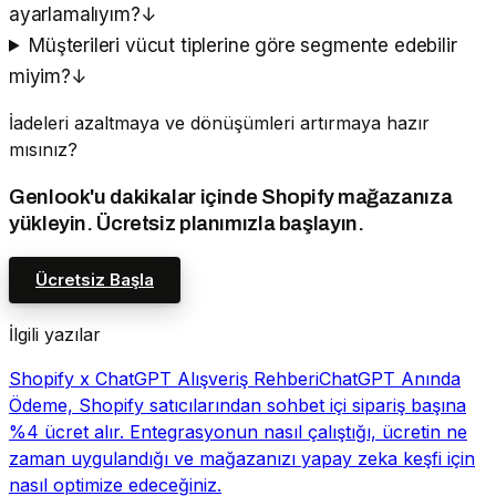
ayarlamalıyım?
↓
Müşterileri vücut tiplerine göre segmente edebilir
miyim?
↓
İadeleri azaltmaya ve dönüşümleri artırmaya hazır
mısınız?
Genlook'u dakikalar içinde Shopify mağazanıza
yükleyin. Ücretsiz planımızla başlayın.
Ücretsiz Başla
İlgili yazılar
Shopify x ChatGPT Alışveriş Rehberi
ChatGPT Anında
Ödeme, Shopify satıcılarından sohbet içi sipariş başına
%4 ücret alır. Entegrasyonun nasıl çalıştığı, ücretin ne
zaman uygulandığı ve mağazanızı yapay zeka keşfi için
nasıl optimize edeceğiniz.