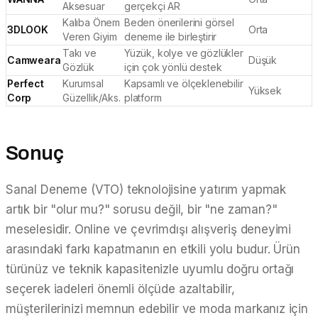
Aksesuar
gerçekçi AR
Kalıba Önem
Beden önerilerini görsel
3DLOOK
Orta
Veren Giyim
deneme ile birleştirir
Takı ve
Yüzük, kolye ve gözlükler
Camweara
Düşük
Gözlük
için çok yönlü destek
Perfect
Kurumsal
Kapsamlı ve ölçeklenebilir
Yüksek
Corp
Güzellik/Aks.
platform
Sonuç
Sanal Deneme (VTO) teknolojisine yatırım yapmak
artık bir "olur mu?" sorusu değil, bir "ne zaman?"
meselesidir. Online ve çevrimdışı alışveriş deneyimi
arasındaki farkı kapatmanın en etkili yolu budur. Ürün
türünüz ve teknik kapasitenizle uyumlu doğru ortağı
seçerek iadeleri önemli ölçüde azaltabilir,
müşterilerinizi memnun edebilir ve moda markanız için