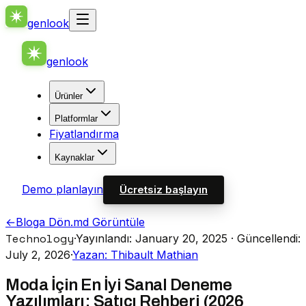
genlook
genlook
Ürünler
Platformlar
Fiyatlandırma
Kaynaklar
Demo planlayın
Ücretsiz başlayın
←
Bloga Dön
.md Görüntüle
Technology
·
Yayınlandı: January 20, 2025
· Güncellendi:
July 2, 2026
·
Yazan: Thibault Mathian
Moda İçin En İyi Sanal Deneme
Yazılımları: Satıcı Rehberi (2026