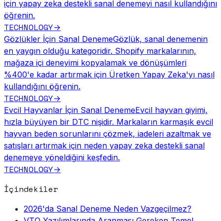
için yapay zeka destekli sanal denemeyi nasıl kullandığını
öğrenin.
TECHNOLOGY
→
Gözlükler İçin Sanal Deneme
Gözlük, sanal denemenin
en yaygın olduğu kategoridir. Shopify markalarının,
mağaza içi deneyimi kopyalamak ve dönüşümleri
%400'e kadar artırmak için Üretken Yapay Zeka'yı nasıl
kullandığını öğrenin.
TECHNOLOGY
→
Evcil Hayvanlar İçin Sanal Deneme
Evcil hayvan giyimi,
hızla büyüyen bir DTC nişidir. Markaların karmaşık evcil
hayvan beden sorunlarını çözmek, iadeleri azaltmak ve
satışları artırmak için neden yapay zeka destekli sanal
denemeye yöneldiğini keşfedin.
TECHNOLOGY
→
İçindekiler
2026'da Sanal Deneme Neden Vazgeçilmez?
VTO Yazılımlarında Aranması Gereken Temel