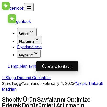
genlook
genlook
Ürünler
Platformlar
Fiyatlandırma
Kaynaklar
Demo planlayın
Ücretsiz başlayın
←
Bloga Dön
.md Görüntüle
Strategy
·
Yayınlandı: February 4, 2025
·
Yazan: Thibault
Mathian
Shopify Ürün Sayfalarını Optimize
Ederek Dönüşümleri Artırmanın