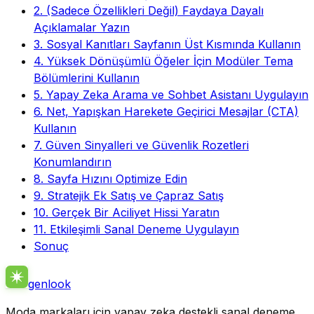
2. (Sadece Özellikleri Değil) Faydaya Dayalı
Açıklamalar Yazın
3. Sosyal Kanıtları Sayfanın Üst Kısmında Kullanın
4. Yüksek Dönüşümlü Öğeler İçin Modüler Tema
Bölümlerini Kullanın
5. Yapay Zeka Arama ve Sohbet Asistanı Uygulayın
6. Net, Yapışkan Harekete Geçirici Mesajlar (CTA)
Kullanın
7. Güven Sinyalleri ve Güvenlik Rozetleri
Konumlandırın
8. Sayfa Hızını Optimize Edin
9. Stratejik Ek Satış ve Çapraz Satış
10. Gerçek Bir Aciliyet Hissi Yaratın
11. Etkileşimli Sanal Deneme Uygulayın
Sonuç
genlook
Moda markaları için yapay zeka destekli sanal deneme.