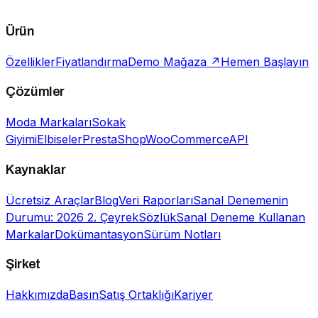
Ürün
Özellikler
Fiyatlandırma
Demo Mağaza ↗
Hemen Başlayın
Çözümler
Moda Markaları
Sokak
Giyimi
Elbiseler
PrestaShop
WooCommerce
API
Kaynaklar
Ücretsiz Araçlar
Blog
Veri Raporları
Sanal Denemenin
Durumu: 2026 2. Çeyrek
Sözlük
Sanal Deneme Kullanan
Markalar
Dokümantasyon
Sürüm Notları
Şirket
Hakkımızda
Basın
Satış Ortaklığı
Kariyer