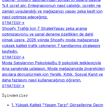
%4 ücret alır. Entegrasyonun nasıl çalıştığı, ücretin ne
zaman uygulandığı ve mağazanızı yapay zeka keşfi için
nasıl optimize edeceğiniz.
STRATEGY
→
Shopify Trafiği İçin 7 Strateji
Yapay zeka arama
optimizasyonu ve sanal deneme özellikleri de dahil
olmak üzere, 2026 yılında Shopify moda mağazanıza
yüksek kaliteli trafik çekmenin 7 kanıtlanmış stratejisini
keşfedin.
STRATEGY
→
Moda Satışlarının Psikolojisi
Bu 9 psikolojik tetikleyiciyle
ikna sanatında ustalaşın. Moda mağazanızda ziyaretçileri
alıcılara dönüştürmek için Yenilik, Kıtlık, Sosyal Kanıt ve
daha fazlasını nasıl kullanacağınızı öğrenin.
STRATEGY
→
İçindekiler
1. Yüksek Kaliteli "Yaşam Tarzı" Görsellerine Geçin