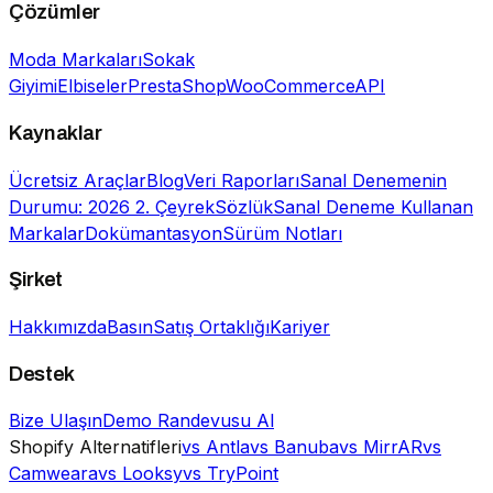
Çözümler
Moda Markaları
Sokak
Giyimi
Elbiseler
PrestaShop
WooCommerce
API
Kaynaklar
Ücretsiz Araçlar
Blog
Veri Raporları
Sanal Denemenin
Durumu: 2026 2. Çeyrek
Sözlük
Sanal Deneme Kullanan
Markalar
Dokümantasyon
Sürüm Notları
Şirket
Hakkımızda
Basın
Satış Ortaklığı
Kariyer
Destek
Bize Ulaşın
Demo Randevusu Al
Shopify Alternatifleri
vs Antla
vs Banuba
vs MirrAR
vs
Camweara
vs Looksy
vs TryPoint