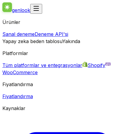
genlook
Ürünler
Sanal deneme
Deneme API'si
Yapay zeka beden tablosu
Yakında
Platformlar
Tüm platformlar ve entegrasyonlar
Shopify
WooCommerce
Fiyatlandırma
Fiyatlandırma
Kaynaklar