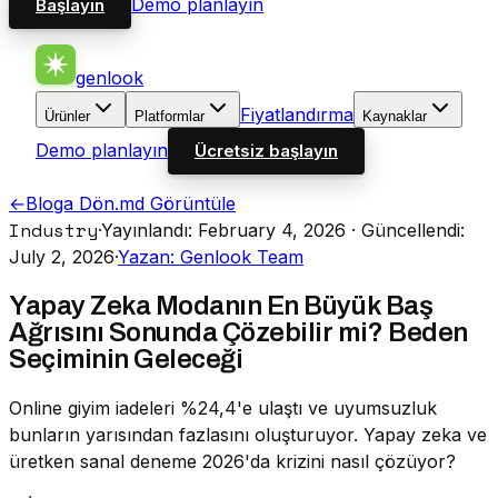
Demo planlayın
Başlayın
genlook
Fiyatlandırma
Ürünler
Platformlar
Kaynaklar
Demo planlayın
Ücretsiz başlayın
←
Bloga Dön
.md Görüntüle
Industry
·
Yayınlandı: February 4, 2026
· Güncellendi:
July 2, 2026
·
Yazan: Genlook Team
Yapay Zeka Modanın En Büyük Baş
Ağrısını Sonunda Çözebilir mi? Beden
Seçiminin Geleceği
Online giyim iadeleri %24,4'e ulaştı ve uyumsuzluk
bunların yarısından fazlasını oluşturuyor. Yapay zeka ve
üretken sanal deneme 2026'da krizini nasıl çözüyor?