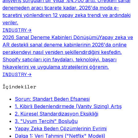
alışveriş sorguları bir yılda %4.700 arttı. Üretken sanal
denemeden aracı ticarete kadar, 2026'da moda e-
ticaretini yönlendiren 12 yapay zeka trendi ve ardındaki
veriler.
INDUSTRY
→
2026 Sanal Deneme Kabinleri Dönüşümü
Yapay zeka ve
AR destekli sanal deneme kabinlerinin 2026'da online
perakendeyi nasıl yeniden şekillendirdiğini keşfedin.
Shopify satıcıları için faydaları, teknolojiyi, başarı
hikayelerini ve uygulama stratejilerini öğrenin.
INDUSTRY
→
İçindekiler
Sorun: Standart Beden Efsanesi
1. Kibirli Bedenlendirmede (Vanity Sizing) Artış
2. Küresel Standardizasyon Eksikliği
3. "Uyum Tercihi" Boşluğu
Yapay Zeka Beden Çözümlerinin Evrimi
Dalga 1: Veri Tahmini ("Netflix" Modeli)