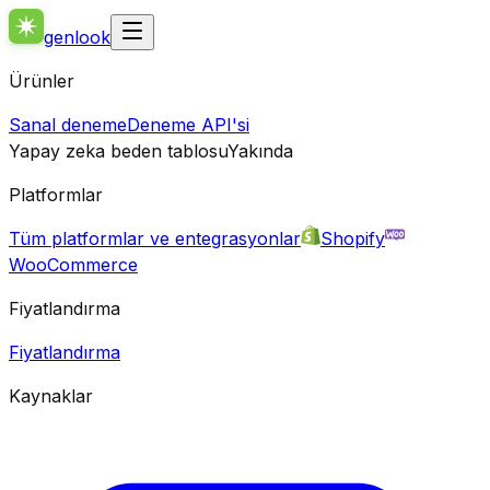
genlook
Ürünler
Sanal deneme
Deneme API'si
Yapay zeka beden tablosu
Yakında
Platformlar
Tüm platformlar ve entegrasyonlar
Shopify
WooCommerce
Fiyatlandırma
Fiyatlandırma
Kaynaklar