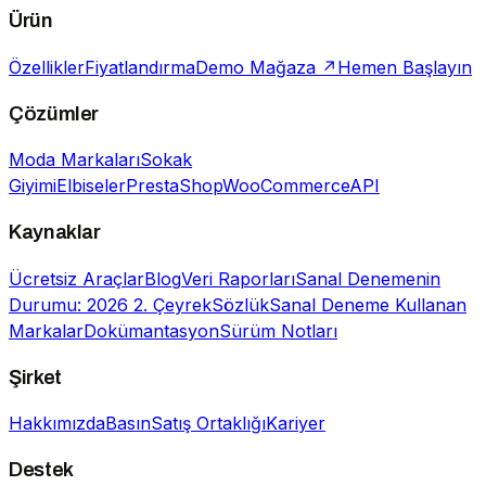
Ürün
Özellikler
Fiyatlandırma
Demo Mağaza ↗
Hemen Başlayın
Çözümler
Moda Markaları
Sokak
Giyimi
Elbiseler
PrestaShop
WooCommerce
API
Kaynaklar
Ücretsiz Araçlar
Blog
Veri Raporları
Sanal Denemenin
Durumu: 2026 2. Çeyrek
Sözlük
Sanal Deneme Kullanan
Markalar
Dokümantasyon
Sürüm Notları
Şirket
Hakkımızda
Basın
Satış Ortaklığı
Kariyer
Destek