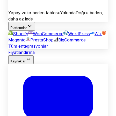
Yapay zeka beden tablosu
Yakında
Doğru beden,
daha az iade
Platformlar
Shopify
WooCommerce
WordPress
Wix
Magento
PrestaShop
BigCommerce
Tüm entegrasyonlar
Fiyatlandırma
Kaynaklar