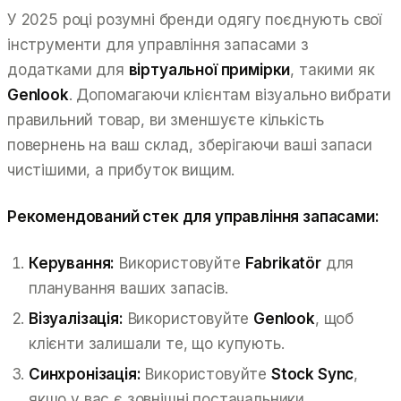
У 2025 році розумні бренди одягу поєднують свої
інструменти для управління запасами з
додатками для
віртуальної примірки
, такими як
Genlook
. Допомагаючи клієнтам візуально вибрати
правильний товар, ви зменшуєте кількість
повернень на ваш склад, зберігаючи ваші запаси
чистішими, а прибуток вищим.
Рекомендований стек для управління запасами:
Керування:
Використовуйте
Fabrikatör
для
планування ваших запасів.
Візуалізація:
Використовуйте
Genlook
, щоб
клієнти залишали те, що купують.
Синхронізація:
Використовуйте
Stock Sync
,
якщо у вас є зовнішні постачальники.