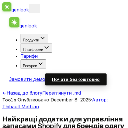
genlook
genlook
Продукти
Платформи
Тарифи
Ресурси
Замовити демо
Почати безкоштовно
←
Назад до блогу
Переглянути .md
Tools
·
Опубліковано December 8, 2025
·
Автор:
Thibault Mathian
Найкращі додатки для управління
запасами Shopify для брендів одягу