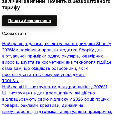
за лічені хвилини. Почніть із безкоштовного
тарифу.
Почати безкоштовно
Схожі статті
Найкращі додатки для віртуальної примірки Shopify
2026
Ми порівняли провідні додатки Shopify для
віртуальної примірки одягу, окулярів, ювелірних
виробів, взуття та косметики: яка технологія підійде
саме вам, що обіцяють розробники, як їх
протестувати та в чому ми упереджені.
TOOLS
→
Найкращі ШІ-інструменти для дропшипінгу 2026
11
ШІ-інструментів для дропшипінгу, які дійсно
відпрацьовують свою підписку у 2026 році: пошук
товарів, рекламні креативи, динамічне
ціноутворення, підтримка та віртуальна примірочна,