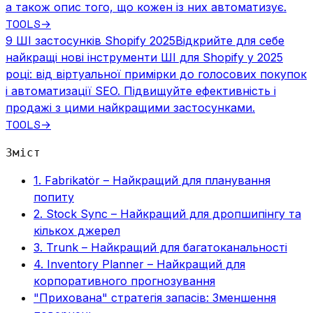
а також опис того, що кожен із них автоматизує.
TOOLS
→
9 ШІ застосунків Shopify 2025
Відкрийте для себе
найкращі нові інструменти ШІ для Shopify у 2025
році: від віртуальної примірки до голосових покупок
і автоматизації SEO. Підвищуйте ефективність і
продажі з цими найкращими застосунками.
TOOLS
→
Зміст
1. Fabrikatör – Найкращий для планування
попиту
2. Stock Sync – Найкращий для дропшипінгу та
кількох джерел
3. Trunk – Найкращий для багатоканальності
4. Inventory Planner – Найкращий для
корпоративного прогнозування
"Прихована" стратегія запасів: Зменшення