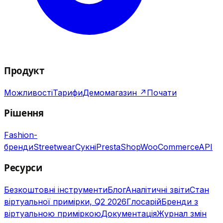
Продукт
Можливості
Тарифи
Демомагазин ↗
Почати
Рішення
Fashion-
бренди
Streetwear
Сукні
PrestaShop
WooCommerce
API
Ресурси
Безкоштовні інструменти
Блог
Аналітичні звіти
Стан
віртуальної примірки, Q2 2026
Глосарій
Бренди з
віртуальною приміркою
Документація
Журнал змін