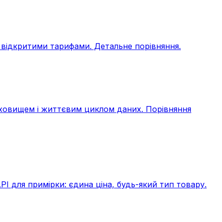
 відкритими тарифами. Детальне порівняння.
 сховищем і життєвим циклом даних. Порівняння
I для примірки: єдина ціна, будь-який тип товару.