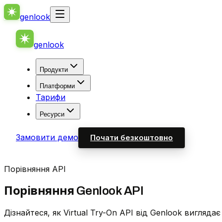
genlook
genlook
Продукти
Платформи
Тарифи
Ресурси
Замовити демо
Почати безкоштовно
Порівняння API
Порівняння Genlook API
Дізнайтеся, як Virtual Try-On API від Genlook вигляда