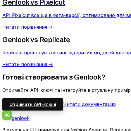
Genlook vs
Pixelcut
API Pixelcut все ще в бета-версії, оптимізовано для 
Читати порівняння →
Genlook vs
Replicate
Replicate пропонує хостинг відкритих моделей для пр
Читати порівняння →
Готові створювати з Genlook?
Отримайте API-ключі та інтегруйте віртуальну примірк
Читати документацію
Отримати API-ключі
genlook
Віртуальна ШІ-примірка для fashion-брендів. Підвищ