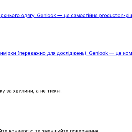
верхнього одягу. Genlook — це самостійне production-рі
имірки (переважно для досліджень). Genlook — це коме
у за хвилини, а не тижні.
уйте конверсію та зменшуйте повернення.