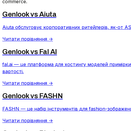
commerce.
Genlook vs
Aiuta
Aiuta обслуговує корпоративних ритейлерів, як-от A
Читати порівняння →
Genlook vs
Fal AI
fal.ai — це платформа для хостингу моделей примірк
вартості.
Читати порівняння →
Genlook vs
FASHN
FASHN — це набір інструментів для fashion-зображень
Читати порівняння →