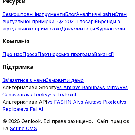
Ресурси
Безкоштовні інструменти
Блог
Аналітичні звіти
Стан
віртуальної примірки, Q2 2026
Глосарій
Бренди з
віртуальною приміркою
Документація
Журнал змін
Компанія
Про нас
Преса
Партнерська програма
Вакансії
Підтримка
Зв'язатися з нами
Замовити демо
Альтернативи Shopify
vs Antla
vs Banuba
vs MirrAR
vs
Camweara
vs Looksy
vs TryPoint
Альтернативи API
vs FASHN AI
vs Aiuta
vs Pixelcut
vs
Replicate
vs Fal AI
©
2026
Genlook.
Всі права захищено.
·
Сайт працює
на
Scribe CMS