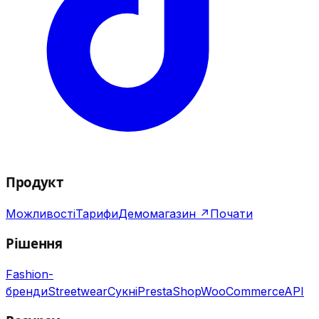
Продукт
Можливості
Тарифи
Демомагазин ↗
Почати
Рішення
Fashion-
бренди
Streetwear
Сукні
PrestaShop
WooCommerce
API