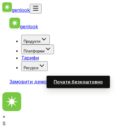
genlook
genlook
Продукти
Платформи
Тарифи
Ресурси
Замовити демо
Почати безкоштовно
+
S