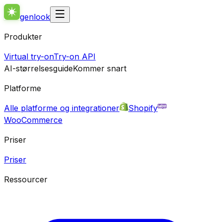
genlook
Produkter
Virtual try-on
Try-on API
AI-størrelsesguide
Kommer snart
Platforme
Alle platforme og integrationer
Shopify
WooCommerce
Priser
Priser
Ressourcer