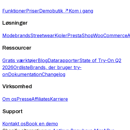
Funktioner
Priser
Demobutik ↗
Kom i gang
Løsninger
Modebrands
Streetwear
Kjoler
PrestaShop
WooCommerce
A
Ressourcer
Gratis værktøjer
Blog
Datarapporter
State of Try-On Q2
2026
Ordliste
Brands, der bruger try-
on
Dokumentation
Changelog
Virksomhed
Om os
Presse
Affiliates
Karriere
Support
Kontakt os
Book en demo