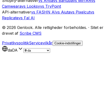
Shopify-alternativer
vs Antla
vs Banuba
vs MirrAR
vs
Camweara
vs Looksy
vs TryPoint
API-alternativer
vs FASHN AI
vs Aiuta
vs Pixelcut
vs
Replicate
vs Fal AI
©
2026
Genlook.
Alle rettigheder forbeholdes.
·
Sitet er
drevet af
Scribe CMS
Privatlivspolitik
Servicevilkår
Cookie-indstillinger
da
DA