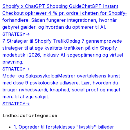
Shopify x ChatGPT Shopping Guide
ChatGPT Instant
Checkout opkræver 4 % pr. ordre i chatten for Shopify-
forhandlere. Sådan fungerer integrationen, hvornår
gebyret gælder, og hvordan du optimerer til AI.
STRATEGY
→
7 Strategier til Shopify Trafik
Opdag 7 gennemprøvede
strategier til at øge kvalitets-trafikken på din Shopify
modebutik i 2026, inklusiv AI-søgeoptimering og virtuel
prøvning.
STRATEGY
→
Mode- og Salgspsykologi
Mestrer overtalelsens kunst
med disse 9 psykologiske udløsere. Lær, hvordan du
bruger nyhedsværdi, knaphed, social proof og meget
mere til at øge salget.
STRATEGY
→
Indholdsfortegnelse
1. Opgrader til førsteklasses "livsstils"-billeder