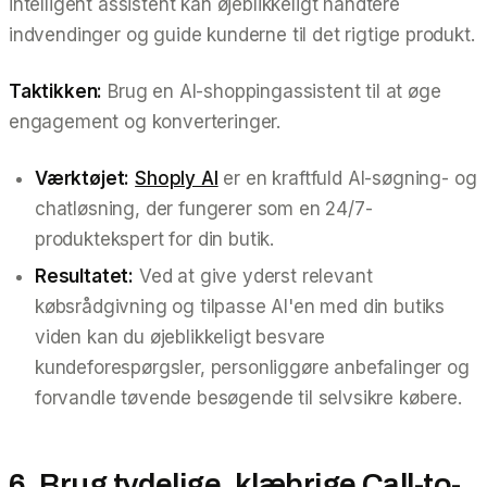
intelligent assistent kan øjeblikkeligt håndtere
indvendinger og guide kunderne til det rigtige produkt.
Taktikken:
Brug en AI-shoppingassistent til at øge
engagement og konverteringer.
Værktøjet:
Shoply AI
er en kraftfuld AI-søgning- og
chatløsning, der fungerer som en 24/7-
produktekspert for din butik.
Resultatet:
Ved at give yderst relevant
købsrådgivning og tilpasse AI'en med din butiks
viden kan du øjeblikkeligt besvare
kundeforespørgsler, personliggøre anbefalinger og
forvandle tøvende besøgende til selvsikre købere.
6. Brug tydelige, klæbrige Call-to-