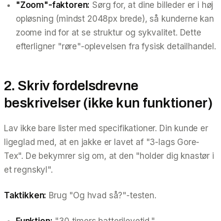
"Zoom"-faktoren:
Sørg for, at dine billeder er i høj
opløsning (mindst 2048px brede), så kunderne kan
zoome ind for at se struktur og sykvalitet. Dette
efterligner "røre"-oplevelsen fra fysisk detailhandel.
2. Skriv fordelsdrevne
beskrivelser (ikke kun funktioner)
Lav ikke bare lister med specifikationer. Din kunde er
ligeglad med, at en jakke er lavet af "3-lags Gore-
Tex". De bekymrer sig om, at den "holder dig knastør i
et regnskyl".
Taktikken:
Brug "Og hvad så?"-testen.
Funktion:
"30 timers batterilevetid."