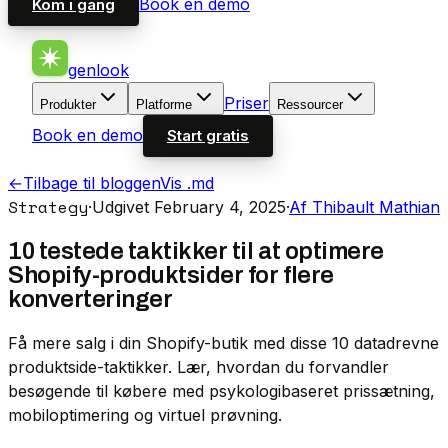
Book en demo
Kom i gang
genlook
Priser
Produkter
Platforme
Ressourcer
Book en demo
Start gratis
←
Tilbage til bloggen
Vis .md
Strategy
·
Udgivet February 4, 2025
·
Af Thibault Mathian
10 testede taktikker til at optimere
Shopify-produktsider for flere
konverteringer
Få mere salg i din Shopify-butik med disse 10 datadrevne
produktside-taktikker. Lær, hvordan du forvandler
besøgende til købere med psykologibaseret prissætning,
mobiloptimering og virtuel prøvning.