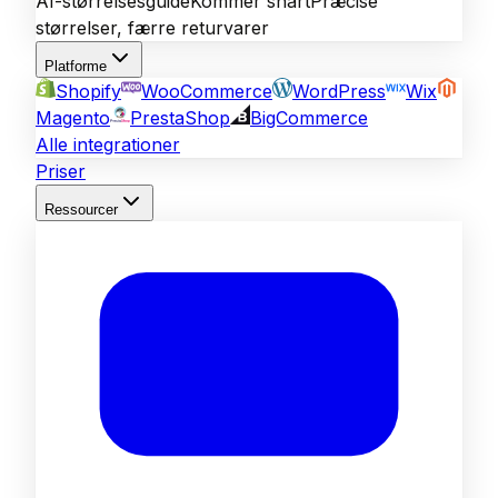
AI-størrelsesguide
Kommer snart
Præcise
størrelser, færre returvarer
Platforme
Shopify
WooCommerce
WordPress
Wix
Magento
PrestaShop
BigCommerce
Alle integrationer
Priser
Ressourcer