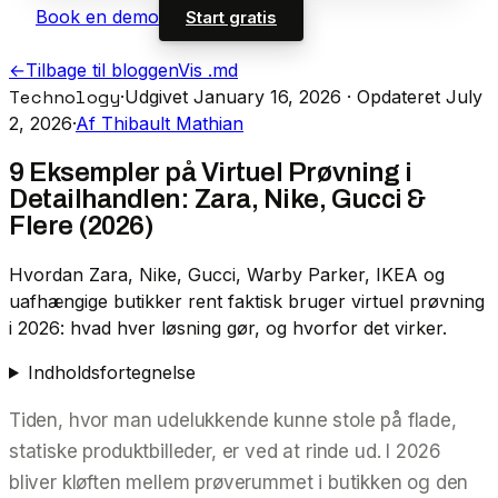
Book en demo
Start gratis
←
Tilbage til bloggen
Vis .md
Technology
·
Udgivet January 16, 2026
· Opdateret July
2, 2026
·
Af Thibault Mathian
9 Eksempler på Virtuel Prøvning i
Detailhandlen: Zara, Nike, Gucci &
Flere (2026)
Hvordan Zara, Nike, Gucci, Warby Parker, IKEA og
uafhængige butikker rent faktisk bruger virtuel prøvning
i 2026: hvad hver løsning gør, og hvorfor det virker.
Indholdsfortegnelse
Tiden, hvor man udelukkende kunne stole på flade,
statiske produktbilleder, er ved at rinde ud. I 2026
bliver kløften mellem prøverummet i butikken og den