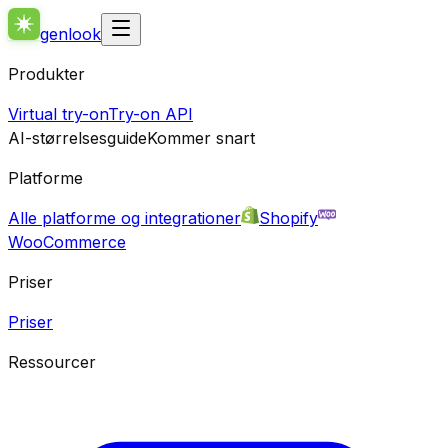
genlook
Produkter
Virtual try-on
Try-on API
AI-størrelsesguide
Kommer snart
Platforme
Alle platforme og integrationer
Shopify
WooCommerce
Priser
Priser
Ressourcer