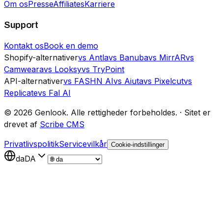
Om os
Presse
Affiliates
Karriere
Support
Kontakt os
Book en demo
Shopify-alternativer
vs Antla
vs Banuba
vs MirrAR
vs
Camweara
vs Looksy
vs TryPoint
API-alternativer
vs FASHN AI
vs Aiuta
vs Pixelcut
vs
Replicate
vs Fal AI
©
2026
Genlook.
Alle rettigheder forbeholdes.
·
Sitet er
drevet af
Scribe CMS
Privatlivspolitik
Servicevilkår
Cookie-indstillinger
da
DA