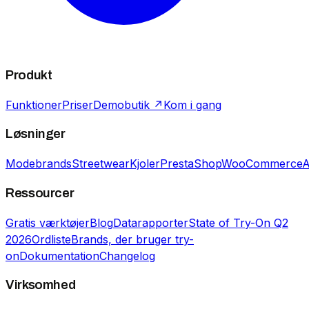
Produkt
Funktioner
Priser
Demobutik ↗
Kom i gang
Løsninger
Modebrands
Streetwear
Kjoler
PrestaShop
WooCommerce
A
Ressourcer
Gratis værktøjer
Blog
Datarapporter
State of Try-On Q2
2026
Ordliste
Brands, der bruger try-
on
Dokumentation
Changelog
Virksomhed