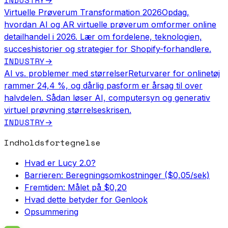
INDUSTRY
→
Virtuelle Prøverum Transformation 2026
Opdag,
hvordan AI og AR virtuelle prøverum omformer online
detailhandel i 2026. Lær om fordelene, teknologien,
succeshistorier og strategier for Shopify-forhandlere.
INDUSTRY
→
AI vs. problemer med størrelser
Returvarer for onlinetøj
rammer 24,4 %, og dårlig pasform er årsag til over
halvdelen. Sådan løser AI, computersyn og generativ
virtuel prøvning størrelseskrisen.
INDUSTRY
→
Indholdsfortegnelse
Hvad er Lucy 2.0?
Barrieren: Beregningsomkostninger ($0,05/sek)
Fremtiden: Målet på $0,20
Hvad dette betyder for Genlook
Opsummering