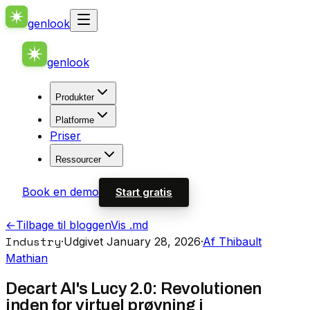
genlook
genlook
Produkter
Platforme
Priser
Ressourcer
Book en demo
Start gratis
←
Tilbage til bloggen
Vis .md
Industry
·
Udgivet January 28, 2026
·
Af Thibault
Mathian
Decart AI's Lucy 2.0: Revolutionen
inden for virtuel prøvning i