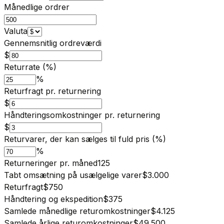
Månedlige ordrer
Valuta
Gennemsnitlig ordreværdi
$
Returrate (%)
%
Returfragt pr. returnering
$
Håndteringsomkostninger pr. returnering
$
Returvarer, der kan sælges til fuld pris (%)
%
Returneringer pr. måned
125
Tabt omsætning på usælgelige varer
$3.000
Returfragt
$750
Håndtering og ekspedition
$375
Samlede månedlige returomkostninger
$4.125
Samlede årlige returomkostninger
$49.500