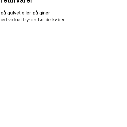
returvarer
på gulvet eller på giner
ed virtual try-on før de køber