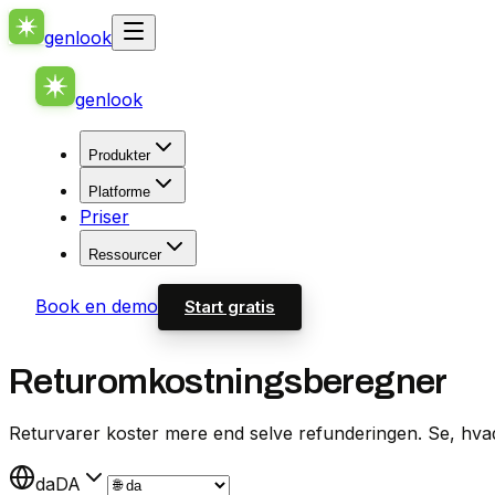
genlook
genlook
Produkter
Platforme
Priser
Ressourcer
Book en demo
Start gratis
Returomkostningsberegner
Returvarer koster mere end selve refunderingen. Se, hva
da
DA