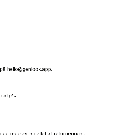
t
e på hello@genlook.app.
 salg?
↓
 og reducer antallet af returneringer.