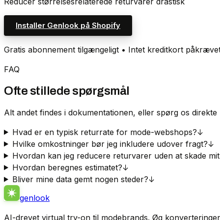
Reducer størrelsesrelaterede returvarer drastisk
Installer Genlook på Shopify
Gratis abonnement tilgængeligt • Intet kreditkort påkræve
FAQ
Ofte stillede spørgsmål
Alt andet findes i dokumentationen, eller spørg os direkt
Hvad er en typisk returrate for mode-webshops?
↓
Hvilke omkostninger bør jeg inkludere udover fragt?
↓
Hvordan kan jeg reducere returvarer uden at skade mit
Hvordan beregnes estimatet?
↓
Bliver mine data gemt nogen steder?
↓
genlook
AI-drevet virtual try-on til modebrands. Øg konverteringen