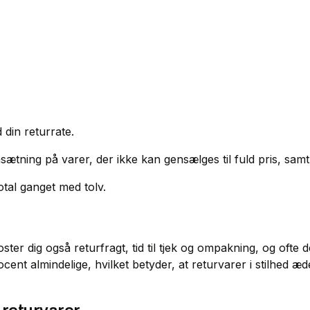
din returrate.
sætning på varer, der ikke kan gensælges til fuld pris, sam
otal ganget med tolv.
ster dig også returfragt, tid til tjek og ompakning, og oft
t almindelige, hvilket betyder, at returvarer i stilhed æder