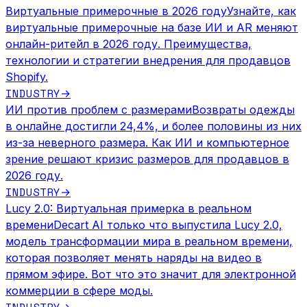
Виртуальные примерочные в 2026 году
Узнайте, как
виртуальные примерочные на базе ИИ и AR меняют
онлайн-ритейл в 2026 году. Преимущества,
технологии и стратегии внедрения для продавцов
Shopify.
INDUSTRY
→
ИИ против проблем с размерами
Возвраты одежды
в онлайне достигли 24,4%, и более половины из них
из-за неверного размера. Как ИИ и компьютерное
зрение решают кризис размеров для продавцов в
2026 году.
INDUSTRY
→
Lucy 2.0: Виртуальная примерка в реальном
времени
Decart AI только что выпустила Lucy 2.0,
модель трансформации мира в реальном времени,
которая позволяет менять наряды на видео в
прямом эфире. Вот что это значит для электронной
коммерции в сфере моды.