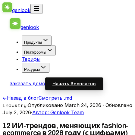
genlook
genlook
Продукты
Платформы
Тарифы
Ресурсы
Заказать демо
Начать бесплатно
←
Назад в блог
Смотреть .md
Industry
·
Опубликовано March 24, 2026
· Обновлено
July 2, 2026
·
Автор: Genlook Team
12 ИИ-трендов, меняющих fashion-
ecommerce в 2026 году (с цифрами)