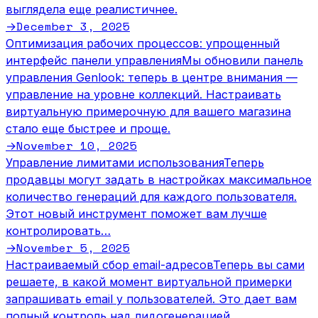
выглядела еще реалистичнее.
December 3, 2025
→
Оптимизация рабочих процессов: упрощенный
интерфейс панели управления
Мы обновили панель
управления Genlook: теперь в центре внимания —
управление на уровне коллекций. Настраивать
виртуальную примерочную для вашего магазина
стало еще быстрее и проще.
November 10, 2025
→
Управление лимитами использования
Теперь
продавцы могут задать в настройках максимальное
количество генераций для каждого пользователя.
Этот новый инструмент поможет вам лучше
контролировать…
November 5, 2025
→
Настраиваемый сбор email-адресов
Теперь вы сами
решаете, в какой момент виртуальной примерки
запрашивать email у пользователей. Это дает вам
полный контроль над лидогенерацией.