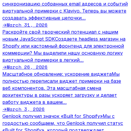
синхронизацию собранных email адресов и событий
виртуальной примерки с Klaviyo. Теперь вы можете
создавать эффективные цепочки…
March 31, 2026
→
Раскройте свой творческий потенциал с нашим
новым JavaScript SDK
Создаете headless магазин на
Shopify или кастомный фронтенд для электронной
коммерции? Мы выделили нашу основную логику
виртуальной примерки в легкий…
March 26, 2026
→
Масштабное обновление: ускорение виджета
Мы
полностью переписали виджет примерки на базе
веб компонентов. Эта масштабная смена
архитектуры в разы ускоряет загрузку и делает
работу виджета в вашем…
March 3, 2026
→
Genlook получил значок «Built for Shopify»
Мы с
гордостью сообщаем, что Genlook получил статус
«Built for Shopify», который подтверждает