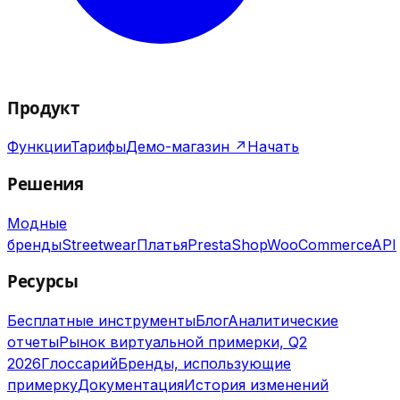
Продукт
Функции
Тарифы
Демо-магазин ↗
Начать
Решения
Модные
бренды
Streetwear
Платья
PrestaShop
WooCommerce
API
Ресурсы
Бесплатные инструменты
Блог
Аналитические
отчеты
Рынок виртуальной примерки, Q2
2026
Глоссарий
Бренды, использующие
примерку
Документация
История изменений