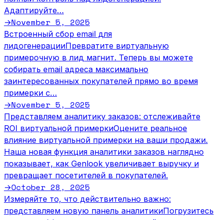
Адаптируйте…
November 5, 2025
→
Встроенный сбор email для
лидогенерации
Превратите виртуальную
примерочную в лид магнит. Теперь вы можете
собирать email адреса максимально
заинтересованных покупателей прямо во время
примерки с…
November 5, 2025
→
Представляем аналитику заказов: отслеживайте
ROI виртуальной примерки
Оцените реальное
влияние виртуальной примерки на ваши продажи.
Наша новая функция аналитики заказов наглядно
показывает, как Genlook увеличивает выручку и
превращает посетителей в покупателей.
October 28, 2025
→
Измеряйте то, что действительно важно:
представляем новую панель аналитики
Погрузитесь