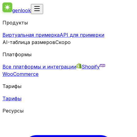
genlook
Продукты
Виртуальная примерка
API для примерки
AI-таблица размеров
Скоро
Платформы
Все платформы и интеграции
Shopify
WooCommerce
Тарифы
Тарифы
Ресурсы