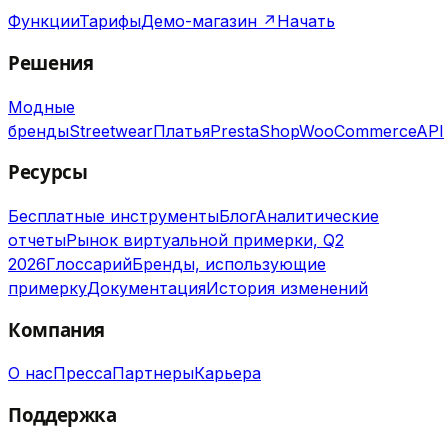
Функции
Тарифы
Демо-магазин ↗
Начать
Решения
Модные
бренды
Streetwear
Платья
PrestaShop
WooCommerce
API
Ресурсы
Бесплатные инструменты
Блог
Аналитические
отчеты
Рынок виртуальной примерки, Q2
2026
Глоссарий
Бренды, использующие
примерку
Документация
История изменений
Компания
О нас
Пресса
Партнеры
Карьера
Поддержка