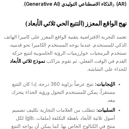
(AR)
و
الذكاء الاصطناعي التوليدي (Generative AI)
.
نهج الواقع المعزز (التتبع الحي ثلاثي الأبعاد)
تعتمد التجربة الافتراضية بتقنية الواقع المعزز على كاميرا الهاتف
الذكي للمستخدم. عندما يوجه المستخدم الكاميرا نحو قدميه،
تستخدم البرمجيات خوارزميات الرؤية الحاسوبية لتتبع حركة
القدم في الوقت الفعلي. ثم تقوم بتراكب
نموذج ثلاثي الأبعاد
للحذاء على الشاشة.
الإيجابيات:
تتيح عرضاً بزاوية 360 درجة. إذا كان التتبع
مستقراً، يمكن للمستخدم التجول ورؤية الحذاء يتحرك
معه.
السلبيات:
تتطلب من العلامات التجارية تكليف تصميم
أصول ثلاثية الأبعاد باهظة التكلفة (ملفات .glb) لكل
منتج في الكتالوج الخاص بها. كما يمكن أن يواجه التتبع