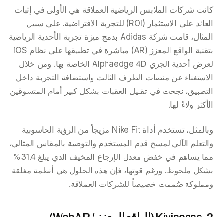
كانت شركات الملابس الرياضية العملاقة هي الأولى في إثبات
العائد على الاستثمار (ROI) للتجربة الافتراضية. على سبيل
المثال، قامت شركة Adidas بدمج ميزة تجربة الأحذية الرياضية
بتقنية الواقع المعزز (AR) مباشرة في تطبيقها على نظام iOS
لعرض أحذية الجري Alphaedge 4D الخاصة بها. ومن خلال
الاستغناء عن منصات الطرف الثالث واستضافة التجربة داخل
التطبيق، نجحت في تقليل العقبات بشكل كبير أمام المتسوقين
الأكثر ولاءً لها.
وبالمثل، تستخدم أداة Nike Fit مزيجاً من الرؤية الحاسوبية
والتعلم الآلي لمسح قدم المستخدم والتوصية بالمقاس المثالي،
مما يساهم في خفض معدل الإرجاع المخيف الذي يبلغ 31.4%
بشكل ملحوظ. ورغم قوتها، فإن هذه الحلول هي أنظمة مغلقة
ومملوكة صُممت خصيصاً للشركات العملاقة.
2. Kivisense (الواقع المعزز / WebAR)