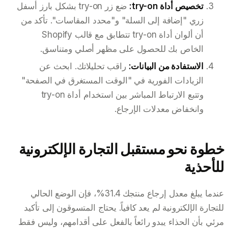
تخصيص أداة try-on:
ضع زر try-on بشكل بارز أسفل
زري "إضافة إلى السلة" و"محدد المقاسات". تأكد من
أن ألوان أداة try-on تتطابق مع قالب Shopify
الخاص بك للحصول على مظهر أصلي ومتناسق.
الاستفادة من البيانات:
راقب تحليلاتك. ابحث عن
الزيادات الفورية في "الوقت المستغرق في الصفحة"
وتتبع الارتباط المباشر بين استخدام أداة try-on
وانخفاض معدلات الإرجاع.
خطوة نحو مستقبل التجارة الإلكترونية
للأحذية
عندما يبلغ معدل إرجاع منتجك 31.4%، فإن الوضع الحالي
للتجارة الإلكترونية لم يعد كافياً. يحتاج المتسوقون إلى تأكيد
مرئي بأن الحذاء يبدو رائعاً بالفعل على أقدامهم، وليس فقط