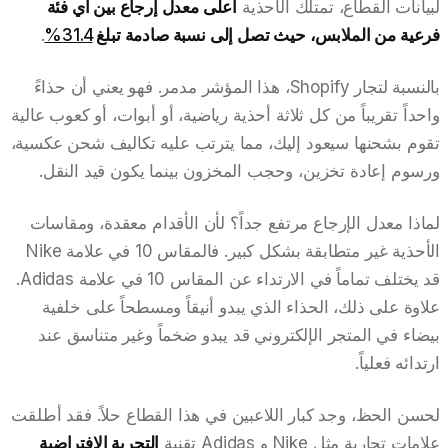
لبيانات القطاع، تمتلك الأحذية
أعلى معدل إرجاع بين أي فئة
فرعية من الملابس، حيث تصل إلى نسبة صادمة تبلغ
31.4%
.
بالنسبة لتجار Shopify، هذا المؤشر مدمر. فهو يعني أن حذاءً
واحداً تقريباً من كل ثلاثة أحذية رياضية، أو أبوات، أو كعوب عالية
تقوم بشحنها سيعود إليك، مما يترتب عليه تكاليف شحن عكسية،
ورسوم إعادة تخزين، وحجب المخزون بينما يكون قيد النقل.
لماذا معدل الإرجاع مرتفع جداً؟ لأن الأقدام معقدة، ومقاسات
الأحذية غير متطابقة بشكل كبير. فالمقاس 10 في علامة Nike
قد يختلف تماماً في الارتداء عن المقاس 10 في علامة Adidas.
علاوة على ذلك، الحذاء الذي يبدو أنيقاً ومسطحاً على خلفية
بيضاء في المتجر الإلكتروني قد يبدو ضخماً وغير متناسق عند
ارتدائه فعلياً.
لحسن الحظ، وجد كبار اللاعبين في هذا القطاع حلاً. فقد أطلقت
علامات تجارية مثل Nike و Adidas تقنية
التجربة الافتراضية