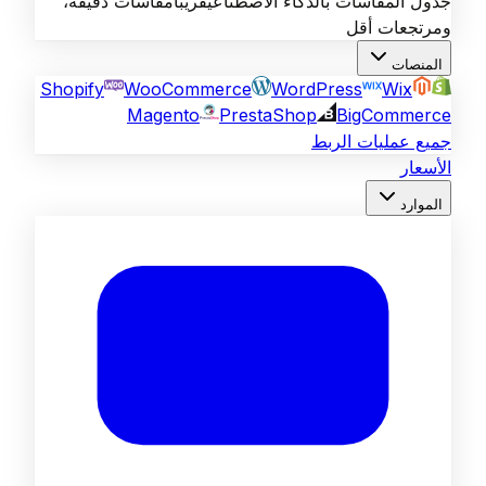
جدول المقاسات بالذكاء الاصطناعي
قريباً
مقاسات دقيقة،
ومرتجعات أقل
المنصات
Shopify
WooCommerce
WordPress
Wix
Magento
PrestaShop
BigCommerce
جميع عمليات الربط
الأسعار
الموارد