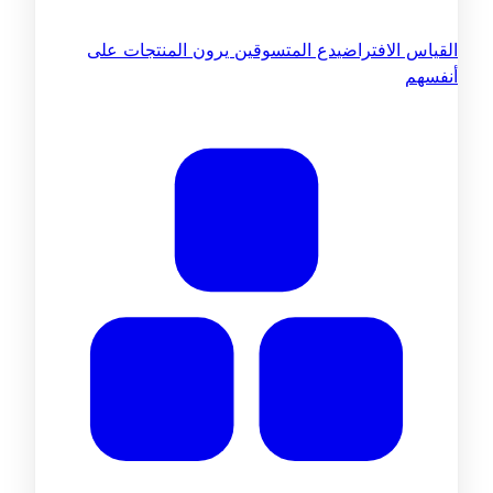
القياس الافتراضي
دع المتسوقين يرون المنتجات على
أنفسهم