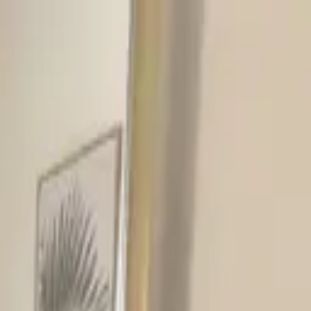
genlook
المنتجات
القياس الافتراضي
API القياس الافتراضي
جدول المقاسات بالذكاء الاصطناعي
قريباً
المنصات
جميع المنصات وعمليات الربط
WooCommerce
Shopify
الأسعار
الأسعار
الموارد