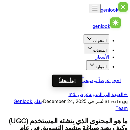
genlook
genlook
المنتجات
المنصات
الأسعار
الموارد
احجز عرضاً توضيحياً
ابدأ مجاناً
←
العودة إلى المدونة
عرض .md
Strategy
·
نُشر في December 24, 2025
·
بقلم Genlook
Team
ما هو المحتوى الذي ينشئه المستخدم (UGC)
وكيف يعيد صياغة مشهد التسويق في عام