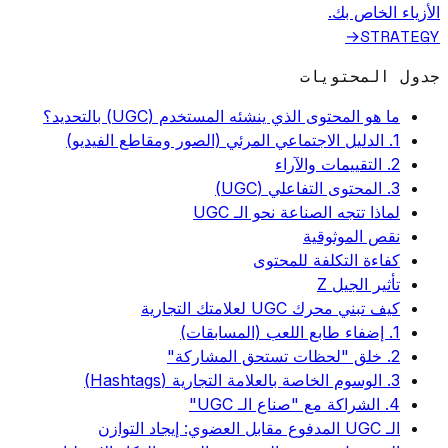
الأزياء الخاص بك.
STRATEGY
→
جدول المحتويات
ما هو المحتوى الذي ينشئه المستخدم (UGC) بالتحديد؟
1. الدليل الاجتماعي المرئي (الصور ومقاطع الفيديو)
2. التقييمات والآراء
3. المحتوى التفاعلي (UGC)
لماذا تتجه الصناعة نحو الـ UGC
نقص الموثوقية
كفاءة التكلفة للمحتوى
تأثير الجيل Z
كيف تبني محرك UGC لعلامتك التجارية
1. إضفاء طابع اللعب (المسابقات)
2. خلق "لحظات تستحق المشاركة"
3. الوسوم الخاصة بالعلامة التجارية (Hashtags)
4. الشراكة مع "صناع الـ UGC"
الـ UGC المدفوع مقابل العضوي: إيجاد التوازن