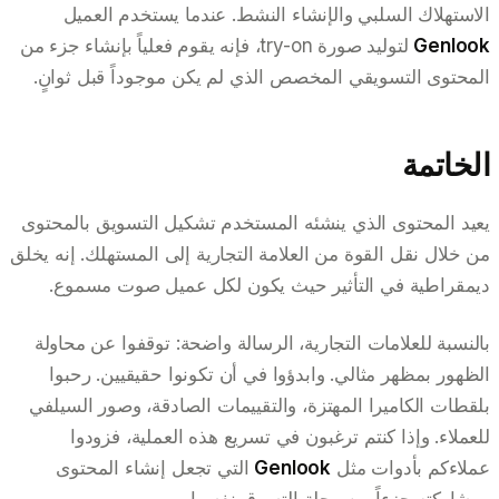
الاستهلاك السلبي والإنشاء النشط. عندما يستخدم العميل
Genlook
لتوليد صورة try-on، فإنه يقوم فعلياً بإنشاء جزء من
المحتوى التسويقي المخصص الذي لم يكن موجوداً قبل ثوانٍ.
الخاتمة
يعيد المحتوى الذي ينشئه المستخدم تشكيل التسويق بالمحتوى
من خلال نقل القوة من العلامة التجارية إلى المستهلك. إنه يخلق
ديمقراطية في التأثير حيث يكون لكل عميل صوت مسموع.
بالنسبة للعلامات التجارية، الرسالة واضحة: توقفوا عن محاولة
الظهور بمظهر مثالي. وابدؤوا في أن تكونوا حقيقيين. رحبوا
بلقطات الكاميرا المهتزة، والتقييمات الصادقة، وصور السيلفي
للعملاء. وإذا كنتم ترغبون في تسريع هذه العملية، فزودوا
عملاءكم بأدوات مثل
Genlook
التي تجعل إنشاء المحتوى
ومشاركته جزءاً من رحلة التسوق نفسها.