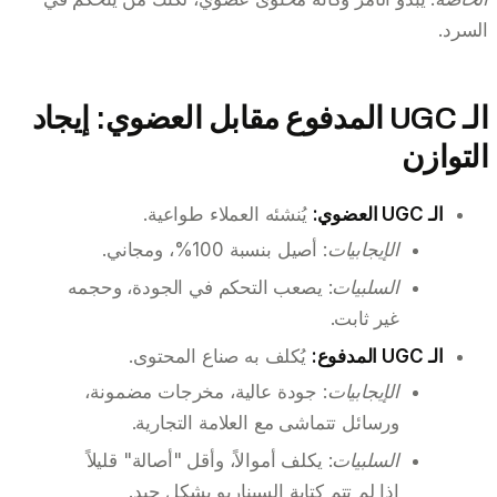
السرد.
الـ UGC المدفوع مقابل العضوي: إيجاد
التوازن
الـ UGC العضوي:
يُنشئه العملاء طواعية.
الإيجابيات:
أصيل بنسبة 100%، ومجاني.
السلبيات:
يصعب التحكم في الجودة، وحجمه
غير ثابت.
الـ UGC المدفوع:
يُكلف به صناع المحتوى.
الإيجابيات:
جودة عالية، مخرجات مضمونة،
ورسائل تتماشى مع العلامة التجارية.
السلبيات:
يكلف أموالاً، وأقل "أصالة" قليلاً
إذا لم تتم كتابة السيناريو بشكل جيد.