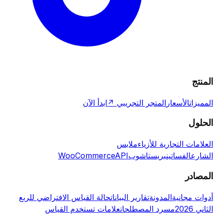
المنتج
المميزات
الأسعار
المتجر التجريبي ↗
ابدأ الآن
الحلول
العلامات التجارية للأزياء
ملابس
الشارع
الفساتين
بريستاشوب
API
WooCommerce
المصادر
أدوات مجانية
المدونة
تقارير البيانات
حالة القياس الافتراضي للربع
الثاني 2026
مسرد المصطلحات
علامات تستخدم القياس