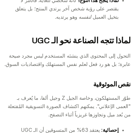
لماذا ينجح هذا النوع؟
لأنه شخصي للغاية. فالأمر لا
يقتصر على رؤية شخص آخر يرتدي المنتج؛ بل يتعلق
بتخيل العميل
لنفسه
وهو يرتديه.
لماذا تتجه الصناعة نحو الـ UGC
التحول إلى المحتوى الذي ينشئه المستخدم ليس مجرد صيحة
عابرة؛ بل هو رد فعل لعلم نفس المستهلك واقتصاديات السوق.
نقص الموثوقية
طوّر المستهلكون، وخاصة الجيل Z وجيل ألفا، ما يُعرف بـ
"العمى الإعلاني". يمكنهم اكتشاف الصورة التسويقية المُفتعلة
من بُعد ميل وتجاوزها غريزياً أثناء التصفح.
إحصائية:
يعتقد 63% من المتسوقين أن الـ UGC