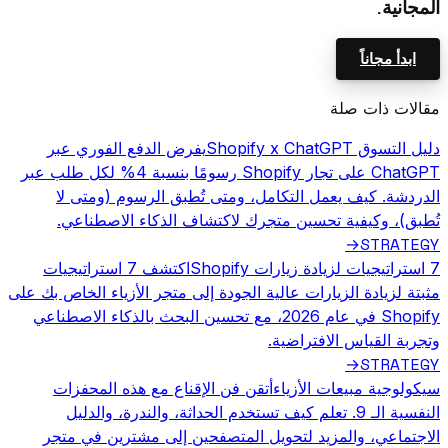
المجانية.
ابدأ مجاناً
مقالات ذات صلة
دليل التسوق Shopify x ChatGPT
يفرض الدفع الفوري عبر
ChatGPT على تجار Shopify رسومًا بنسبة 4% لكل طلب عبر
الدردشة. كيف يعمل التكامل، ومتى تُطبق الرسوم (ومتى لا
تُطبق)، وكيفية تحسين متجرك لاكتشاف الذكاء الاصطناعي.
STRATEGY
→
7 استراتيجيات لزيادة زيارات Shopify
اكتشف 7 استراتيجيات
مثبتة لزيادة الزيارات عالية الجودة إلى متجر الأزياء الخاص بك على
Shopify في عام 2026، مع تحسين البحث بالذكاء الاصطناعي
وتجربة القياس الافتراضية.
STRATEGY
→
سيكولوجية مبيعات الأزياء
أتقن فن الإقناع مع هذه المحفزات
النفسية الـ 9. تعلم كيف تستخدم الحداثة، والندرة، والدليل
الاجتماعي، والمزيد لتحويل المتصفحين إلى مشترين في متجر