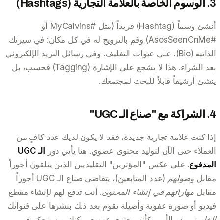
3. الوسوم الخاصة بالعلامة التجارية (Hashtags)
أنشئ وسماً (Hashtag) فريداً (مثل #MyCalvins أو
#AsosSeenOnMe) وقم بالترويج له في كل مكان: في سيرتك
الذاتية (Bio)، على عبوات التغليف، وفي رسائل البريد الإلكتروني
بعد الشراء. هذا لا يشجع على الإشارة (Tagging) فحسب، بل
ينشئ أرشيفاً قابلاً للبحث لمجتمعك.
4. الشراكة مع "صناع الـ UGC"
إذا كنت علامة تجارية جديدة، فقد لا يكون لديك عدد كافٍ من
العملاء حتى الآن لتوليد محتوى عضوي. هنا يأتي دور
الـ UGC
المدفوع
. على عكس "المؤثرين" التقليديين الذين يتلقون أجوراً
مقابل
وصولهم
(عدد المتابعين)، يتقاضى صناع الـ UGC أجوراً
مقابل
مهاراتهم في إنشاء المحتوى
. أنت تدفع لهم لإنشاء مقطع
فيديو أو صورة عفوية وأصيلة تقوم بعد ذلك بنشرها على قنواتك
الخاصة
. يبدو الأمر وكأنه محتوى عضوي، لكنك من يتحكم في