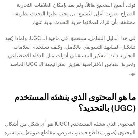
توك، أصبح الضجيج هائلاً. ولم يعد بإمكان العلامات التجارية
الصراخ بصوت أعلى لتُسمع؛ بل يجب عليها التحدث بطريقة
مختلفة، بأن تترك لعملائها حرية التحدث نيابة عنها.
في هذا الدليل الشامل، سنتعمق في ماهية الـ UGC، ولماذا يُعيد
تشكيل المشهد التسويقي بالكامل، وكيف تستخدم العلامات
التجارية ذات التفكير المستقبلي أدوات مثل الذكاء الاصطناعي
وتجربة القياس الافتراضية لتعزيز استراتيجية الـ UGC الخاصة
بها.
ما هو المحتوى الذي ينشئه المستخدم
(UGC) بالتحديد؟
المحتوى الذي ينشئه المستخدم (UGC) هو أي شكل من أشكال
المحتوى (صور، مقاطع فيديو، نصوص، مقاطع صوتية) يتم نشره