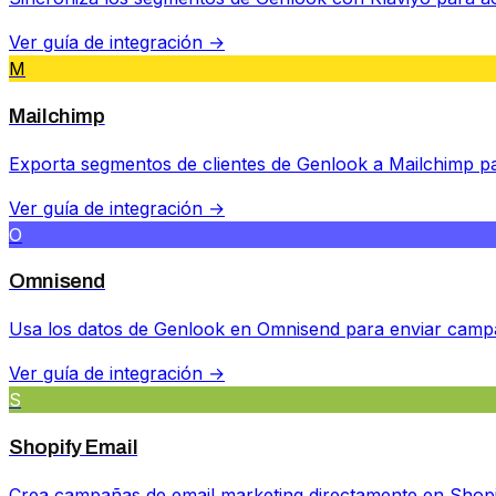
Ver guía de integración →
M
Mailchimp
Exporta segmentos de clientes de Genlook a Mailchimp 
Ver guía de integración →
O
Omnisend
Usa los datos de Genlook en Omnisend para enviar campa
Ver guía de integración →
S
Shopify Email
Crea campañas de email marketing directamente en Shopi