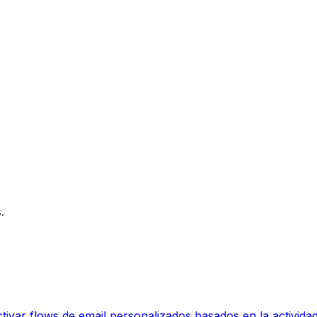
.
ivar flows de email personalizados basados en la actividad