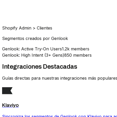
Shopify Admin > Clientes
Segmentos creados por Genlook
Genlook: Active Try-On Users
1.2k members
Genlook: High Intent (3+ Gens)
850 members
Integraciones Destacadas
Guías directas para nuestras integraciones más populares
Klaviyo
Sincroniza los segmentos de Genlook con Klaviyo para act