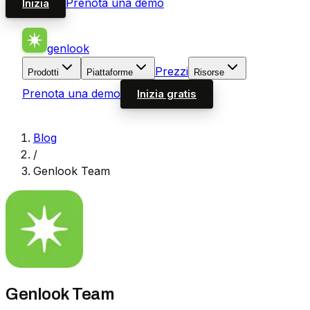
Prenota una demo
Inizia
genlook
Prezzi
Prodotti
Piattaforme
Risorse
Prenota una demo
Inizia gratis
Blog
/
Genlook Team
Genlook Team