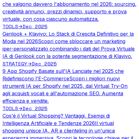
che valgono davvero l'abbonamento nel 2026: sourcing,
creatività annunci, prezzi dinamici, supporto e prova
virtuale, con cosa ciascuno automatizza.
TOOLS
Dec 2025
→
Genlook + Klaviyo: Lo Stack di Crescita Definitivo per la
Moda nel 2026
Scopri come sbloccare un marketing
iper-personalizzato combinando i dati del Prova Virtuale
IA di Genlook con la potente segmentazione di Klaviyo.
STRATEGY
Dec 2025
→
9 App Shopify Basate sull'IA Lanciate nel 2025 che
Ridefiniscono l'E-Commerce
Scopri i migliori nuovi
strumenti IA per Shopify nel 2025, dal Virtual Try-On
agli acquisti vocali e all'automazione SEO. Aumenta
efficienza e vendite.
TOOLS
Dec 2025
→
Cos'è il Virtual Shopping? Vantaggi, Esempi di
Intelligenza Artificiale e Tendenze 2026
Il virtual
shopping unisce IA, AR e clienteling in un'unica
esperienza immersiva. Scopri le tecnologie chiave per il