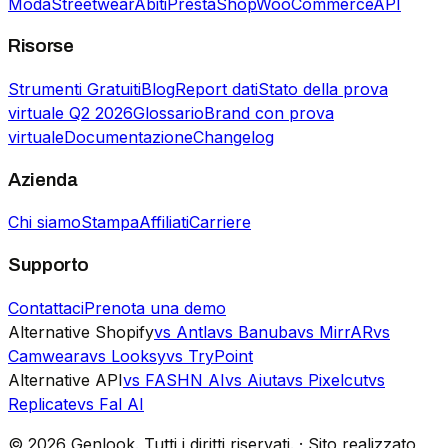
Moda
Streetwear
Abiti
PrestaShop
WooCommerce
API
Risorse
Strumenti Gratuiti
Blog
Report dati
Stato della prova
virtuale Q2 2026
Glossario
Brand con prova
virtuale
Documentazione
Changelog
Azienda
Chi siamo
Stampa
Affiliati
Carriere
Supporto
Contattaci
Prenota una demo
Alternative Shopify
vs Antla
vs Banuba
vs MirrAR
vs
Camweara
vs Looksy
vs TryPoint
Alternative API
vs FASHN AI
vs Aiuta
vs Pixelcut
vs
Replicate
vs Fal AI
©
2026
Genlook.
Tutti i diritti riservati.
·
Sito realizzato