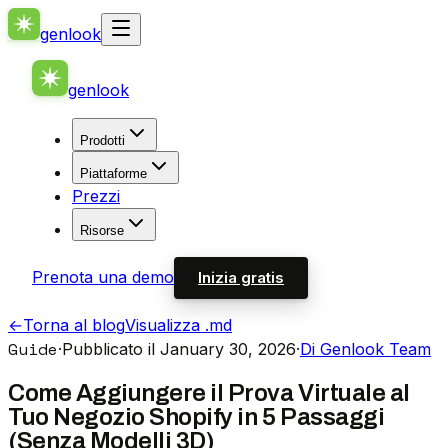
genlook
genlook
Prodotti
Piattaforme
Prezzi
Risorse
Prenota una demo
Inizia gratis
←
Torna al blog
Visualizza .md
Guide
·
Pubblicato il January 30, 2026
·
Di Genlook Team
Come Aggiungere il Prova Virtuale al
Tuo Negozio Shopify in 5 Passaggi
(Senza Modelli 3D)