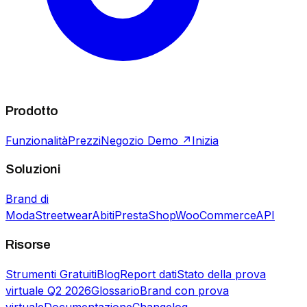
Prodotto
Funzionalità
Prezzi
Negozio Demo ↗
Inizia
Soluzioni
Brand di
Moda
Streetwear
Abiti
PrestaShop
WooCommerce
API
Risorse
Strumenti Gratuiti
Blog
Report dati
Stato della prova
virtuale Q2 2026
Glossario
Brand con prova
virtuale
Documentazione
Changelog