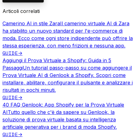
Articoli correlati
Camerino AI in stile Zara
Il camerino virtuale AI di Zara
ha stabilito un nuovo standard per l'e-commerce di
moda. Ecco come ogni store indipendente può offrire la
stessa esperienza, con meno frizioni e nessuna app.
GUIDE
→
Aggiungi il Prova Virtuale a Shopify: Guida in 5
Passaggi
Un tutorial passo-passo su come aggiungere il
Prova Virtuale AI di Genlook a Shopify. Scopri come
installare, abilitare, configurare il pulsante e analizzare i
risultati in pochi minuti.
GUIDE
→
40 FAQ Genlook: App Shopify per la Prova Virtuale
AI
Tutto quello che c'è da sapere su Genlook, la
soluzione di prova virtuale basata su intelligenza
artificiale generativa per i brand di moda Shopify.
GUIDE
→