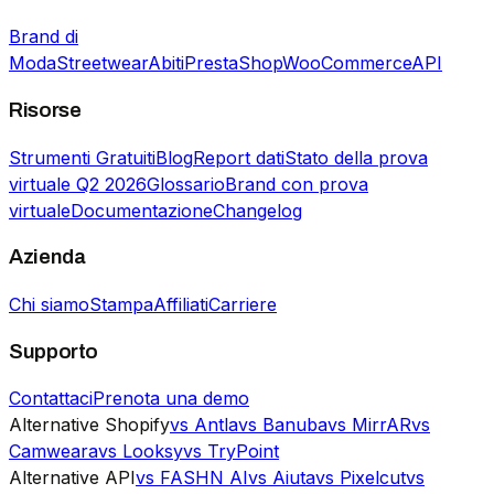
Brand di
Moda
Streetwear
Abiti
PrestaShop
WooCommerce
API
Risorse
Strumenti Gratuiti
Blog
Report dati
Stato della prova
virtuale Q2 2026
Glossario
Brand con prova
virtuale
Documentazione
Changelog
Azienda
Chi siamo
Stampa
Affiliati
Carriere
Supporto
Contattaci
Prenota una demo
Alternative Shopify
vs Antla
vs Banuba
vs MirrAR
vs
Camweara
vs Looksy
vs TryPoint
Alternative API
vs FASHN AI
vs Aiuta
vs Pixelcut
vs