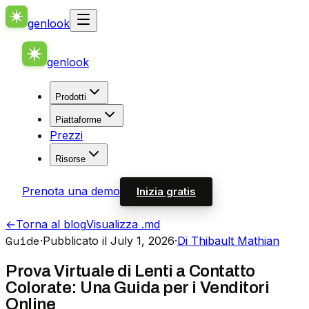
genlook
genlook
Prodotti
Piattaforme
Prezzi
Risorse
Prenota una demo
Inizia gratis
←
Torna al blog
Visualizza .md
Guide
·
Pubblicato il July 1, 2026
·
Di Thibault Mathian
Prova Virtuale di Lenti a Contatto
Colorate: Una Guida per i Venditori
Online