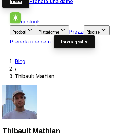
Prenota una demo
Inizia
genlook
Prezzi
Prodotti
Piattaforme
Risorse
Prenota una demo
Inizia gratis
Blog
/
Thibault Mathian
Thibault Mathian