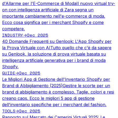
d'Allarme per l'E-Commerce di Moda
Il nuovo virtual try-
on con intelligenza artificiale di Zara segna un
importante cambiamento nell'e-commerce di moda.
Ecco cosa significa per i merchant Shopify e come
competere.
INDUSTRY
Dec 2025
→
40 Domande Frequenti su Genlook: L'App Shopify per
la Prova Virtuale con AI
Tutto quello che c'è da sapere
su Genlook, la soluzione di prova virtuale basata su
intelligenza artificiale generativa per i brand di moda
Shopify.
GUIDE
Dec 2025
→
Le Migliori App di Gestione dell'Inventario Shopify per
Brand di Abbigliamento (2025)
Gestire le scorte per un
brand di abbigliamento è complesso. Taglie, colori e resi
creano caos. Ecco le migliori 5 app di gestione
dell'inventario specifiche per i merchant del fashion.
TOOLS
Dec 2025
→
Rapporto sul Mercato dei Camerini Virtuali 2025: Le