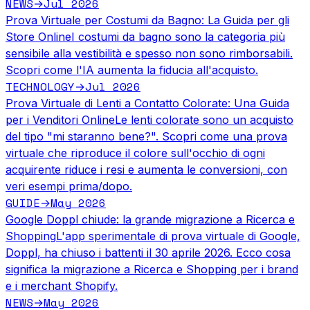
NEWS
Jul 2026
→
Prova Virtuale per Costumi da Bagno: La Guida per gli
Store Online
I costumi da bagno sono la categoria più
sensibile alla vestibilità e spesso non sono rimborsabili.
Scopri come l'IA aumenta la fiducia all'acquisto.
TECHNOLOGY
Jul 2026
→
Prova Virtuale di Lenti a Contatto Colorate: Una Guida
per i Venditori Online
Le lenti colorate sono un acquisto
del tipo "mi staranno bene?". Scopri come una prova
virtuale che riproduce il colore sull'occhio di ogni
acquirente riduce i resi e aumenta le conversioni, con
veri esempi prima/dopo.
GUIDE
May 2026
→
Google Doppl chiude: la grande migrazione a Ricerca e
Shopping
L'app sperimentale di prova virtuale di Google,
Doppl, ha chiuso i battenti il 30 aprile 2026. Ecco cosa
significa la migrazione a Ricerca e Shopping per i brand
e i merchant Shopify.
NEWS
May 2026
→