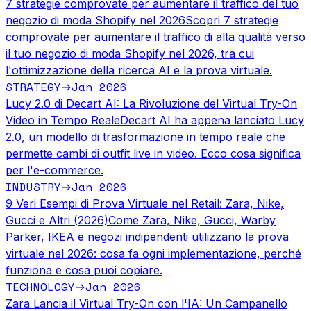
7 strategie comprovate per aumentare il traffico del tuo
negozio di moda Shopify nel 2026
Scopri 7 strategie
comprovate per aumentare il traffico di alta qualità verso
il tuo negozio di moda Shopify nel 2026, tra cui
l'ottimizzazione della ricerca AI e la prova virtuale.
STRATEGY
Jan 2026
→
Lucy 2.0 di Decart AI: La Rivoluzione del Virtual Try-On
Video in Tempo Reale
Decart AI ha appena lanciato Lucy
2.0, un modello di trasformazione in tempo reale che
permette cambi di outfit live in video. Ecco cosa significa
per l'e-commerce.
INDUSTRY
Jan 2026
→
9 Veri Esempi di Prova Virtuale nel Retail: Zara, Nike,
Gucci e Altri (2026)
Come Zara, Nike, Gucci, Warby
Parker, IKEA e negozi indipendenti utilizzano la prova
virtuale nel 2026: cosa fa ogni implementazione, perché
funziona e cosa puoi copiare.
TECHNOLOGY
Jan 2026
→
Zara Lancia il Virtual Try-On con l'IA: Un Campanello