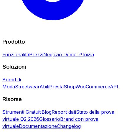
Prodotto
Funzionalità
Prezzi
Negozio Demo ↗
Inizia
Soluzioni
Brand di
Moda
Streetwear
Abiti
PrestaShop
WooCommerce
API
Risorse
Strumenti Gratuiti
Blog
Report dati
Stato della prova
virtuale Q2 2026
Glossario
Brand con prova
virtuale
Documentazione
Changelog