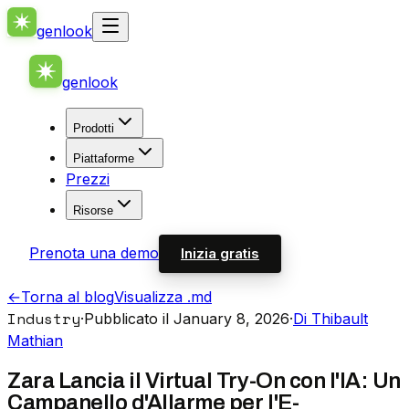
genlook
genlook
Prodotti
Piattaforme
Prezzi
Risorse
Prenota una demo
Inizia gratis
←
Torna al blog
Visualizza .md
Industry
·
Pubblicato il January 8, 2026
·
Di Thibault
Mathian
Zara Lancia il Virtual Try-On con l'IA: Un
Campanello d'Allarme per l'E-