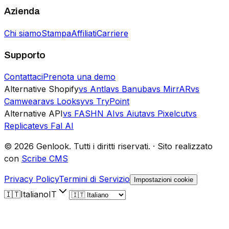
Azienda
Chi siamo
Stampa
Affiliati
Carriere
Supporto
Contattaci
Prenota una demo
Alternative Shopify
vs Antla
vs Banuba
vs MirrAR
vs
Camweara
vs Looksy
vs TryPoint
Alternative API
vs FASHN AI
vs Aiuta
vs Pixelcut
vs
Replicate
vs Fal AI
©
2026
Genlook.
Tutti i diritti riservati.
·
Sito realizzato
con
Scribe CMS
Privacy Policy
Termini di Servizio
Impostazioni cookie
🇮🇹
Italiano
IT