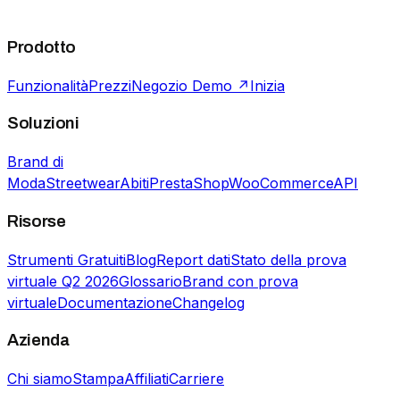
Prodotto
Funzionalità
Prezzi
Negozio Demo ↗
Inizia
Soluzioni
Brand di
Moda
Streetwear
Abiti
PrestaShop
WooCommerce
API
Risorse
Strumenti Gratuiti
Blog
Report dati
Stato della prova
virtuale Q2 2026
Glossario
Brand con prova
virtuale
Documentazione
Changelog
Azienda
Chi siamo
Stampa
Affiliati
Carriere