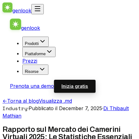
genlook
genlook
Prodotti
Piattaforme
Prezzi
Risorse
Prenota una demo
Inizia gratis
←
Torna al blog
Visualizza .md
Industry
·
Pubblicato il December 7, 2025
·
Di Thibault
Mathian
Rapporto sul Mercato dei Camerini
Virtuali 2025: Le Statistiche Essenziali