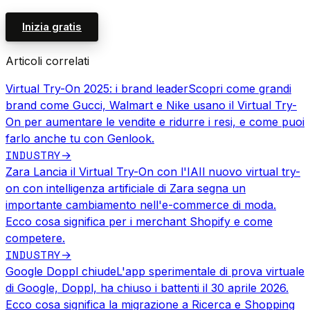
Inizia gratis
Articoli correlati
Virtual Try-On 2025: i brand leader
Scopri come grandi
brand come Gucci, Walmart e Nike usano il Virtual Try-
On per aumentare le vendite e ridurre i resi, e come puoi
farlo anche tu con Genlook.
INDUSTRY
→
Zara Lancia il Virtual Try-On con l'IA
Il nuovo virtual try-
on con intelligenza artificiale di Zara segna un
importante cambiamento nell'e-commerce di moda.
Ecco cosa significa per i merchant Shopify e come
competere.
INDUSTRY
→
Google Doppl chiude
L'app sperimentale di prova virtuale
di Google, Doppl, ha chiuso i battenti il 30 aprile 2026.
Ecco cosa significa la migrazione a Ricerca e Shopping