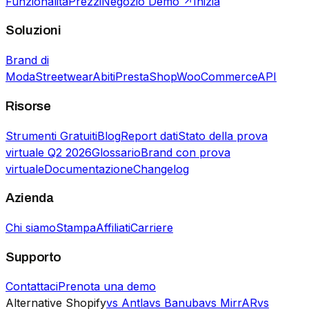
Funzionalità
Prezzi
Negozio Demo ↗
Inizia
Soluzioni
Brand di
Moda
Streetwear
Abiti
PrestaShop
WooCommerce
API
Risorse
Strumenti Gratuiti
Blog
Report dati
Stato della prova
virtuale Q2 2026
Glossario
Brand con prova
virtuale
Documentazione
Changelog
Azienda
Chi siamo
Stampa
Affiliati
Carriere
Supporto
Contattaci
Prenota una demo
Alternative Shopify
vs Antla
vs Banuba
vs MirrAR
vs