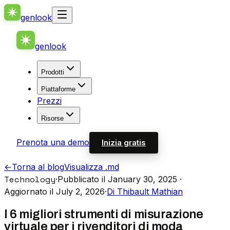
genlook
genlook
Prodotti
Piattaforme
Prezzi
Risorse
Prenota una demo
Inizia gratis
←
Torna al blog
Visualizza .md
Technology
·
Pubblicato il January 30, 2025
·
Aggiornato il July 2, 2026
·
Di Thibault Mathian
I 6 migliori strumenti di misurazione
virtuale per i rivenditori di moda