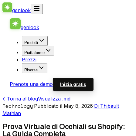
genlook
genlook
Prodotti
Piattaforme
Prezzi
Risorse
Prenota una demo
Inizia gratis
←
Torna al blog
Visualizza .md
Technology
·
Pubblicato il May 8, 2026
·
Di Thibault
Mathian
Prova Virtuale di Occhiali su Shopify:
La Guida Completa