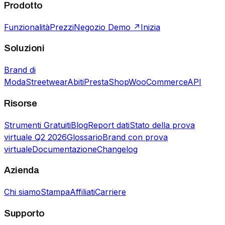
Prodotto
Funzionalità
Prezzi
Negozio Demo ↗
Inizia
Soluzioni
Brand di
Moda
Streetwear
Abiti
PrestaShop
WooCommerce
API
Risorse
Strumenti Gratuiti
Blog
Report dati
Stato della prova
virtuale Q2 2026
Glossario
Brand con prova
virtuale
Documentazione
Changelog
Azienda
Chi siamo
Stampa
Affiliati
Carriere
Supporto