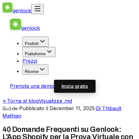
genlook
genlook
Prodotti
Piattaforme
Prezzi
Risorse
Prenota una demo
Inizia gratis
←
Torna al blog
Visualizza .md
Guide
·
Pubblicato il December 11, 2025
·
Di Thibault
Mathian
40 Domande Frequenti su Genlook:
L'App Shopify per la Prova Virtuale con