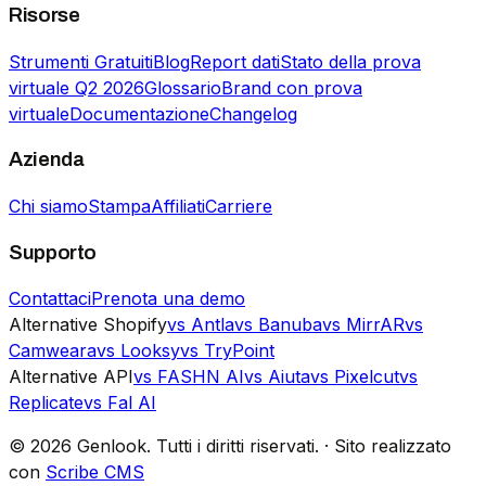
Risorse
Strumenti Gratuiti
Blog
Report dati
Stato della prova
virtuale Q2 2026
Glossario
Brand con prova
virtuale
Documentazione
Changelog
Azienda
Chi siamo
Stampa
Affiliati
Carriere
Supporto
Contattaci
Prenota una demo
Alternative Shopify
vs Antla
vs Banuba
vs MirrAR
vs
Camweara
vs Looksy
vs TryPoint
Alternative API
vs FASHN AI
vs Aiuta
vs Pixelcut
vs
Replicate
vs Fal AI
©
2026
Genlook.
Tutti i diritti riservati.
·
Sito realizzato
con
Scribe CMS