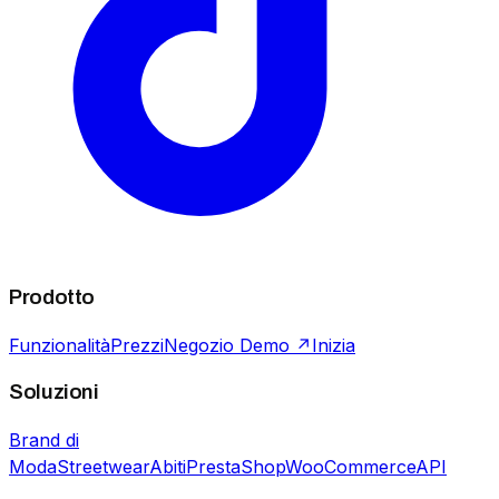
Prodotto
Funzionalità
Prezzi
Negozio Demo ↗
Inizia
Soluzioni
Brand di
Moda
Streetwear
Abiti
PrestaShop
WooCommerce
API