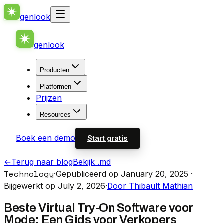
genlook
genlook
Producten
Platformen
Prijzen
Resources
Boek een demo
Start gratis
←
Terug naar blog
Bekijk .md
Technology
·
Gepubliceerd op January 20, 2025
·
Bijgewerkt op July 2, 2026
·
Door Thibault Mathian
Beste Virtual Try-On Software voor
Mode: Een Gids voor Verkopers