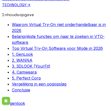
TECHNOLOGY
→
Inhoudsopgave
Waarom Virtual Try-On niet onderhandelbaar is in
2026
Belangrijkste functies om naar te zoeken in VTO-
software
Top Virtual Try-On Software voor Mode in 2026
1. GenLook
2. WANNA
3. 3DLOOK (YourFit)
4. Camweara
5. Perfect Corp
Vergelijking in een oogopslag
Conclusie
genlook