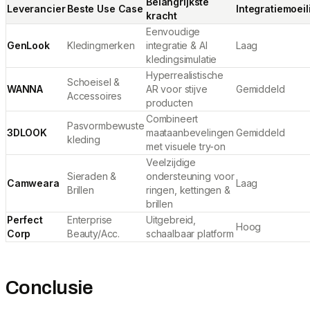
Belangrijkste
Leverancier
Beste Use Case
Integratiemoeil
kracht
Eenvoudige
GenLook
Kledingmerken
integratie & AI
Laag
kledingsimulatie
Hyperrealistische
Schoeisel &
WANNA
AR voor stijve
Gemiddeld
Accessoires
producten
Combineert
Pasvormbewuste
3DLOOK
maataanbevelingen
Gemiddeld
kleding
met visuele try-on
Veelzijdige
Sieraden &
ondersteuning voor
Camweara
Laag
Brillen
ringen, kettingen &
brillen
Perfect
Enterprise
Uitgebreid,
Hoog
Corp
Beauty/Acc.
schaalbaar platform
Conclusie