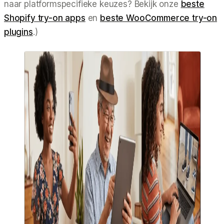
naar platformspecifieke keuzes? Bekijk onze
beste
Shopify try-on apps
en
beste WooCommerce try-on
plugins
.)