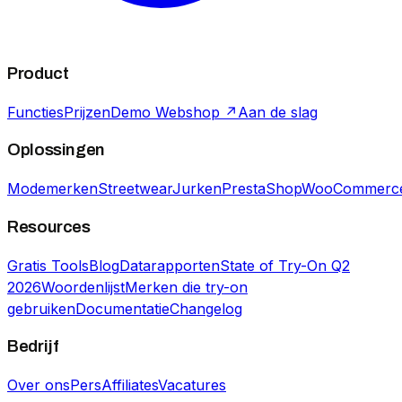
Product
Functies
Prijzen
Demo Webshop ↗
Aan de slag
Oplossingen
Modemerken
Streetwear
Jurken
PrestaShop
WooCommerc
Resources
Gratis Tools
Blog
Datarapporten
State of Try-On Q2
2026
Woordenlijst
Merken die try-on
gebruiken
Documentatie
Changelog
Bedrijf
Over ons
Pers
Affiliates
Vacatures