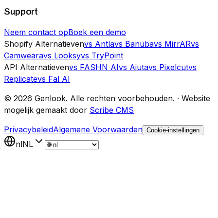
Support
Neem contact op
Boek een demo
Shopify Alternatieven
vs Antla
vs Banuba
vs MirrAR
vs
Camweara
vs Looksy
vs TryPoint
API Alternatieven
vs FASHN AI
vs Aiuta
vs Pixelcut
vs
Replicate
vs Fal AI
©
2026
Genlook.
Alle rechten voorbehouden.
·
Website
mogelijk gemaakt door
Scribe CMS
Privacybeleid
Algemene Voorwaarden
Cookie-instellingen
nl
NL