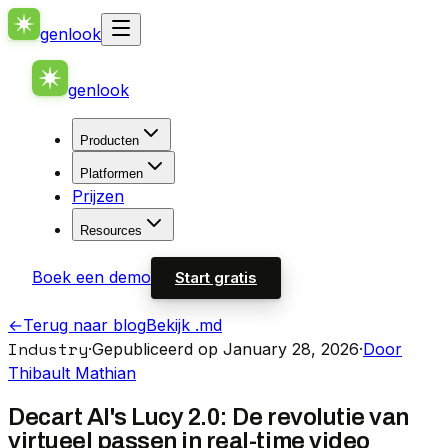
genlook
genlook
Producten
Platformen
Prijzen
Resources
Boek een demo
Start gratis
←
Terug naar blog
Bekijk .md
Industry
·
Gepubliceerd op January 28, 2026
·
Door
Thibault Mathian
Decart AI's Lucy 2.0: De revolutie van
virtueel passen in real-time video