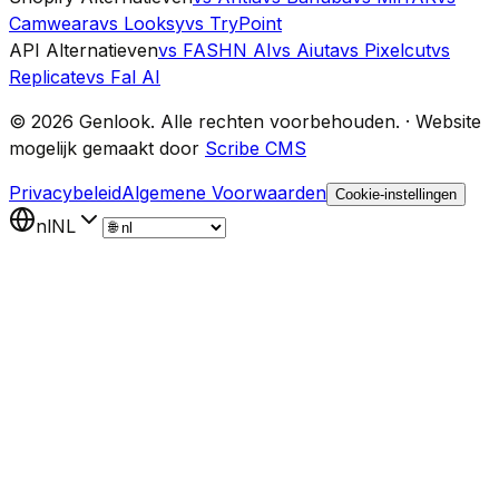
Camweara
vs Looksy
vs TryPoint
API Alternatieven
vs FASHN AI
vs Aiuta
vs Pixelcut
vs
Replicate
vs Fal AI
©
2026
Genlook.
Alle rechten voorbehouden.
·
Website
mogelijk gemaakt door
Scribe CMS
Privacybeleid
Algemene Voorwaarden
Cookie-instellingen
nl
NL