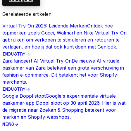
Gerelateerde artikelen
Virtual Try-On 2025: Leidende Merken
Ontdek hoe
topmerken zoals Gucci, Walmart en Nike Virtual Try-On
gebruiken om verkopen te stimuleren en retouren te
verlagen, en hoe jij dat ook kunt doen met Genlook.
INDUSTRY
→
Zara lanceert AI Virtual Try-On
De nieuwe AI virtuele
paskamer van Zara betekent een grote verschuiving in
fashion e-commerce. Dit betekent het voor Shopify-
merchants.
INDUSTRY
→
Google Doppl stopt
Google's experimentele virtuele
paskamer-app Doppl sloot op 30 april 2026. Hier is wat
de migratie naar Zoeken & Shopping betekent voor
merken en Shopify-webshops.
NEWS
→