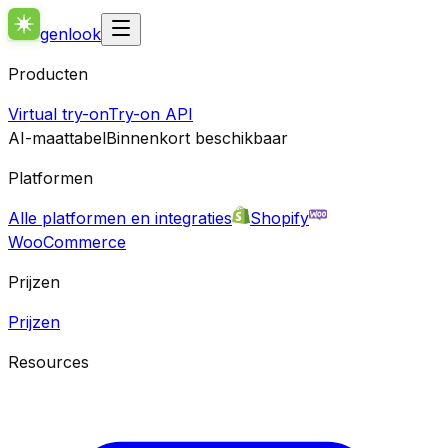
genlook
Producten
Virtual try-on
Try-on API
AI-maattabel
Binnenkort beschikbaar
Platformen
Alle platformen en integraties
Shopify
WooCommerce
Prijzen
Prijzen
Resources