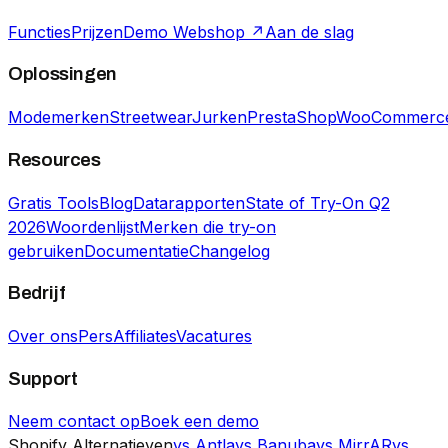
Functies
Prijzen
Demo Webshop ↗
Aan de slag
Oplossingen
Modemerken
Streetwear
Jurken
PrestaShop
WooCommerc
Resources
Gratis Tools
Blog
Datarapporten
State of Try-On Q2
2026
Woordenlijst
Merken die try-on
gebruiken
Documentatie
Changelog
Bedrijf
Over ons
Pers
Affiliates
Vacatures
Support
Neem contact op
Boek een demo
Shopify Alternatieven
vs Antla
vs Banuba
vs MirrAR
vs