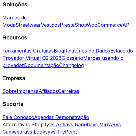
Soluções
Marcas de
Moda
Streetwear
Vestidos
PrestaShop
WooCommerce
API
Recursos
Ferramentas Gratuitas
Blog
Relatórios de Dados
Estado do
Provador Virtual Q2 2026
Glossário
Marcas usando o
provador
Documentação
Changelog
Empresa
Sobre
Imprensa
Afiliados
Carreiras
Suporte
Fale Conosco
Agendar Demonstração
Alternativas Shopify
vs Antla
vs Banuba
vs MirrAR
vs
Camweara
vs Looksy
vs TryPoint