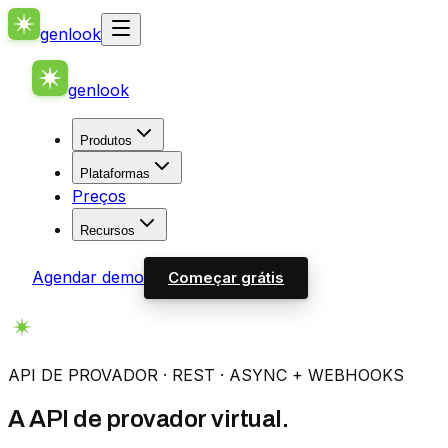
genlook
genlook
Produtos
Plataformas
Preços
Recursos
Agendar demo
Começar grátis
API DE PROVADOR · REST · ASYNC + WEBHOOKS
A API de provador virtual.