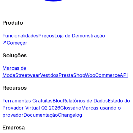
Produto
Funcionalidades
Preços
Loja de Demonstração
↗
Começar
Soluções
Marcas de
Moda
Streetwear
Vestidos
PrestaShop
WooCommerce
API
Recursos
Ferramentas Gratuitas
Blog
Relatórios de Dados
Estado do
Provador Virtual Q2 2026
Glossário
Marcas usando o
provador
Documentação
Changelog
Empresa