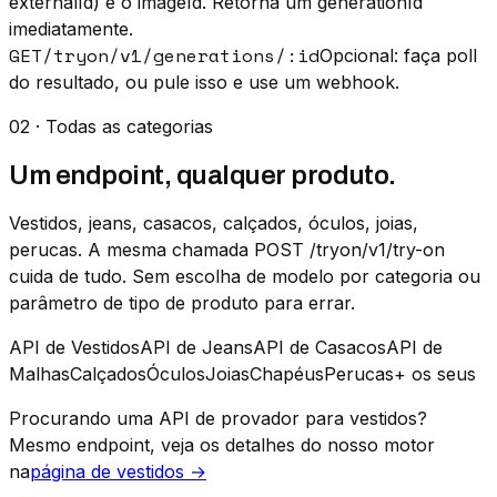
externalId) e o imageId. Retorna um generationId
imediatamente.
GET
/tryon/v1/generations/:id
Opcional: faça poll
do resultado, ou pule isso e use um webhook.
02 · Todas as categorias
Um endpoint, qualquer produto.
Vestidos, jeans, casacos, calçados, óculos, joias,
perucas. A mesma chamada POST /tryon/v1/try-on
cuida de tudo. Sem escolha de modelo por categoria ou
parâmetro de tipo de produto para errar.
API de Vestidos
API de Jeans
API de Casacos
API de
Malhas
Calçados
Óculos
Joias
Chapéus
Perucas
+ os seus
Procurando uma API de provador para vestidos?
Mesmo endpoint, veja os detalhes do nosso motor
na
página de vestidos →