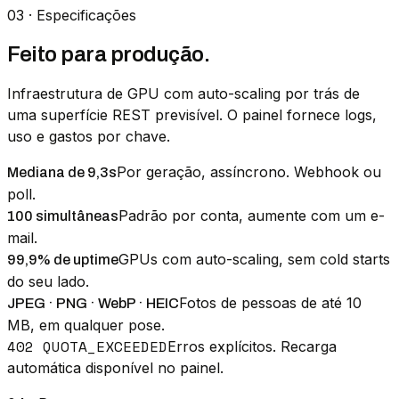
03 · Especificações
Feito para produção.
Infraestrutura de GPU com auto-scaling por trás de
uma superfície REST previsível. O painel fornece logs,
uso e gastos por chave.
Por geração, assíncrono. Webhook ou
Mediana de 9,3s
poll.
Padrão por conta, aumente com um e-
100 simultâneas
mail.
GPUs com auto-scaling, sem cold starts
99,9% de uptime
do seu lado.
Fotos de pessoas de até 10
JPEG · PNG · WebP · HEIC
MB, em qualquer pose.
402 QUOTA_EXCEEDED
Erros explícitos. Recarga
automática disponível no painel.