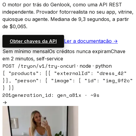
O motor por trás do Genlook, como uma API REST
independente. Provador fotorrealista no seu app, vitrine,
quiosque ou agente. Mediana de 9,3 segundos, a partir
de $0,065.
Ler a documentação →
Obter chaves da API
Sem mínimo mensal
Os créditos nunca expiram
Chave
em 2 minutos, self-service
POST /tryon/v1/try-on
curl · node · python
{
"products": [{ "externalId": "dress_42"
}],
"person": { "image": { "id": "img_9f2c"
} }
}
201
generation_id: gen_a81x · ~9s
→