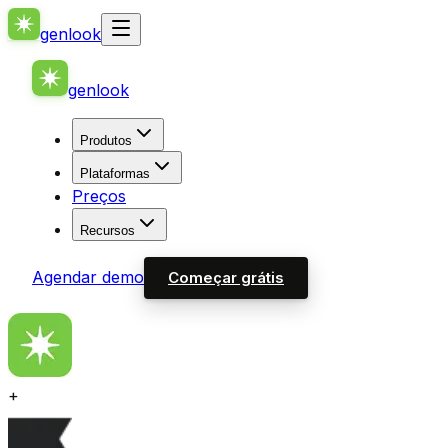
genlook
genlook
Produtos
Plataformas
Preços
Recursos
Agendar demo
Começar grátis
+