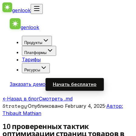
genlook
genlook
Продукты
Платформы
Тарифы
Ресурсы
Заказать демо
Начать бесплатно
←
Назад в блог
Смотреть .md
Strategy
·
Опубликовано February 4, 2025
·
Автор:
Thibault Mathian
10 проверенных тактик
оптимизации страниц товаров в