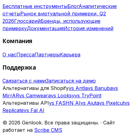
Бесплатные инструменты
Блог
Аналитические
отчеты
Рынок виртуальной примерки, Q2
2026
Глоссарий
Бренды, использующие
примерку
Документация
История изменений
Компания
О нас
Пресса
Партнеры
Карьера
Поддержка
Связаться с нами
Записаться на демо
Альтернативы для Shopify
vs Antla
vs Banuba
vs
MirrAR
vs Camweara
vs Looksy
vs TryPoint
Альтернативы API
vs FASHN AI
vs Aiuta
vs Pixelcut
vs
Replicate
vs Fal AI
©
2026
Genlook.
Все права защищены.
·
Сайт
работает на
Scribe CMS