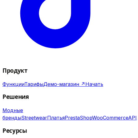
Продукт
Функции
Тарифы
Демо-магазин ↗
Начать
Решения
Модные
бренды
Streetwear
Платья
PrestaShop
WooCommerce
API
Ресурсы