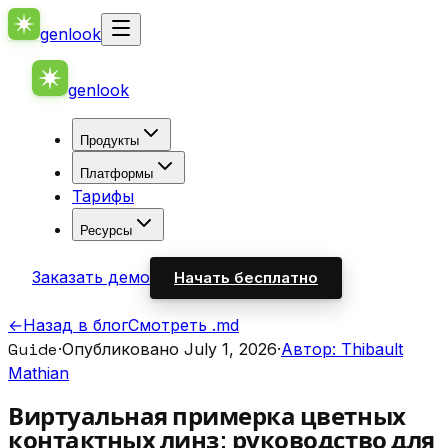
genlook
genlook
Продукты
Платформы
Тарифы
Ресурсы
Заказать демо
Начать бесплатно
←
Назад в блог
Смотреть .md
Guide
·
Опубликовано July 1, 2026
·
Автор: Thibault
Mathian
Виртуальная примерка цветных
контактных линз: руководство для