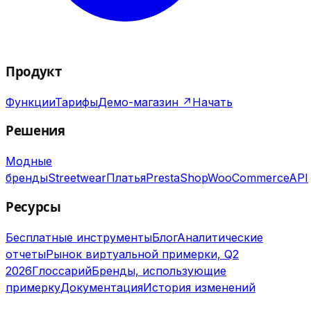
Продукт
Функции
Тарифы
Демо-магазин ↗
Начать
Решения
Модные
бренды
Streetwear
Платья
PrestaShop
WooCommerce
API
Ресурсы
Бесплатные инструменты
Блог
Аналитические
отчеты
Рынок виртуальной примерки, Q2
2026
Глоссарий
Бренды, использующие
примерку
Документация
История изменений