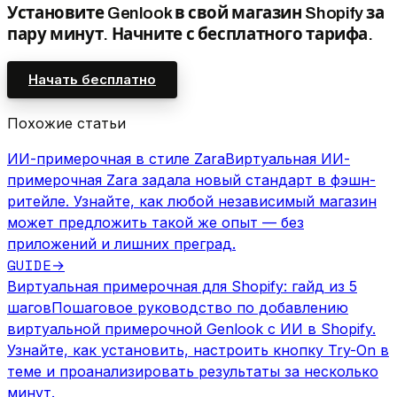
Установите Genlook в свой магазин Shopify за
пару минут. Начните с бесплатного тарифа.
Начать бесплатно
Похожие статьи
ИИ-примерочная в стиле Zara
Виртуальная ИИ-
примерочная Zara задала новый стандарт в фэшн-
ритейле. Узнайте, как любой независимый магазин
может предложить такой же опыт — без
приложений и лишних преград.
GUIDE
→
Виртуальная примерочная для Shopify: гайд из 5
шагов
Пошаговое руководство по добавлению
виртуальной примерочной Genlook с ИИ в Shopify.
Узнайте, как установить, настроить кнопку Try-On в
теме и проанализировать результаты за несколько
минут.