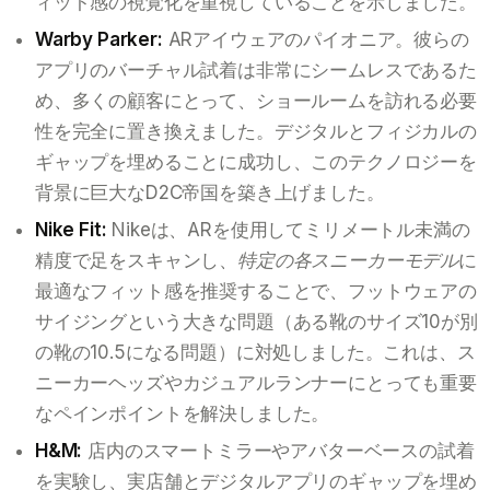
ィット感の視覚化を重視していることを示しました。
Warby Parker:
ARアイウェアのパイオニア。彼らの
アプリのバーチャル試着は非常にシームレスであるた
め、多くの顧客にとって、ショールームを訪れる必要
性を完全に置き換えました。デジタルとフィジカルの
ギャップを埋めることに成功し、このテクノロジーを
背景に巨大なD2C帝国を築き上げました。
Nike Fit:
Nikeは、ARを使用してミリメートル未満の
精度で足をスキャンし、
特定の各スニーカーモデル
に
最適なフィット感を推奨することで、フットウェアの
サイジングという大きな問題（ある靴のサイズ10が別
の靴の10.5になる問題）に対処しました。これは、ス
ニーカーヘッズやカジュアルランナーにとっても重要
なペインポイントを解決しました。
H&M:
店内のスマートミラーやアバターベースの試着
を実験し、実店舗とデジタルアプリのギャップを埋め