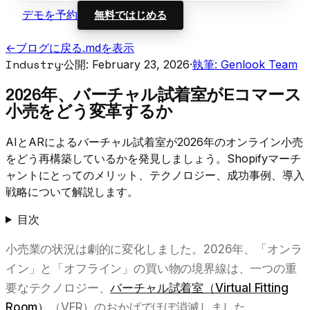
デモを予約
無料ではじめる
←
ブログに戻る
.mdを表示
Industry
·
公開: February 23, 2026
·
執筆: Genlook Team
2026年、バーチャル試着室がEコマース
小売をどう変革するか
AIとARによるバーチャル試着室が2026年のオンライン小売
をどう再構築しているかを発見しましょう。Shopifyマーチ
ャントにとってのメリット、テクノロジー、成功事例、導入
戦略について解説します。
目次
小売業の状況は劇的に変化しました。2026年、「オンラ
イン」と「オフライン」の買い物の境界線は、一つの重
要なテクノロジー、
バーチャル試着室（Virtual Fitting
Room）
（VFR）のおかげでほぼ消滅しました。