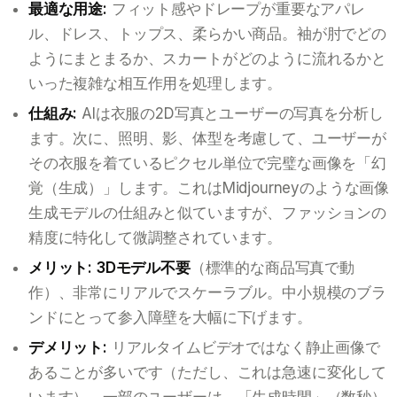
最適な用途:
フィット感やドレープが重要なアパレ
ル、ドレス、トップス、柔らかい商品。袖が肘でどの
ようにまとまるか、スカートがどのように流れるかと
いった複雑な相互作用を処理します。
仕組み:
AIは衣服の2D写真とユーザーの写真を分析し
ます。次に、照明、影、体型を考慮して、ユーザーが
その衣服を着ているピクセル単位で完璧な画像を「幻
覚（生成）」します。これはMidjourneyのような画像
生成モデルの仕組みと似ていますが、ファッションの
精度に特化して微調整されています。
メリット:
3Dモデル不要
（標準的な商品写真で動
作）、非常にリアルでスケーラブル。中小規模のブラ
ンドにとって参入障壁を大幅に下げます。
デメリット:
リアルタイムビデオではなく静止画像で
あることが多いです（ただし、これは急速に変化して
います）。一部のユーザーは、「生成時間」（数秒）