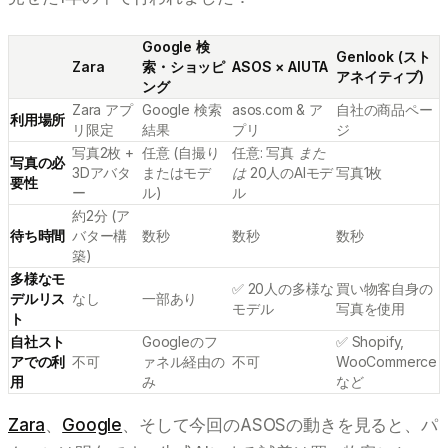
Google 検
Genlook (スト
Zara
索・ショッピ
ASOS × AIUTA
アネイティブ)
ング
Zara アプ
Google 検索
asos.com & ア
自社の商品ペー
利用場所
リ限定
結果
プリ
ジ
写真2枚 +
任意 (自撮り
任意: 写真
また
写真の必
3Dアバタ
またはモデ
は
20人のAIモデ
写真1枚
要性
ー
ル)
ル
約2分 (ア
待ち時間
バター構
数秒
数秒
数秒
築)
多様なモ
✅ 20人の多様な
買い物客自身の
デルリス
なし
一部あり
モデル
写真を使用
ト
自社スト
Googleのフ
✅ Shopify,
アでの利
不可
ァネル経由の
不可
WooCommerce
用
み
など
Zara
、
Google
、そして今回のASOSの動きを見ると、パ