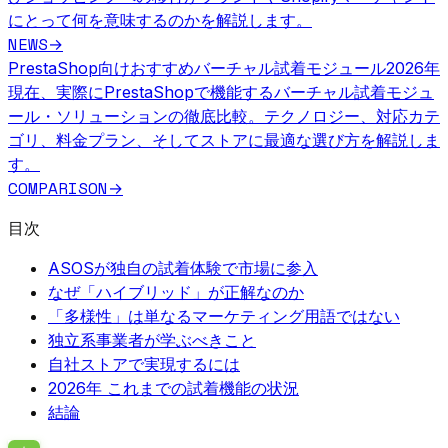
にとって何を意味するのかを解説します。
NEWS
→
PrestaShop向けおすすめバーチャル試着モジュール
2026年
現在、実際にPrestaShopで機能するバーチャル試着モジュ
ール・ソリューションの徹底比較。テクノロジー、対応カテ
ゴリ、料金プラン、そしてストアに最適な選び方を解説しま
す。
COMPARISON
→
目次
ASOSが独自の試着体験で市場に参入
なぜ「ハイブリッド」が正解なのか
「多様性」は単なるマーケティング用語ではない
独立系事業者が学ぶべきこと
自社ストアで実現するには
2026年 これまでの試着機能の状況
結論