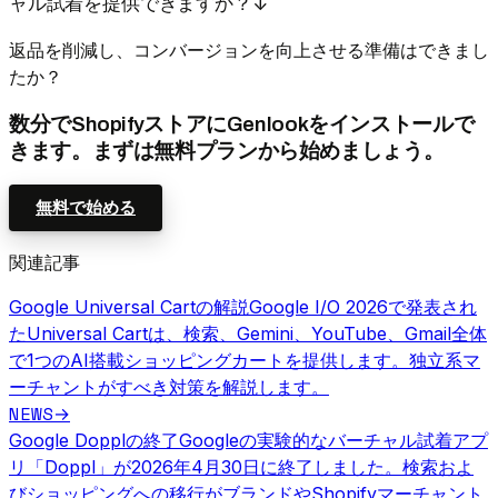
ャル試着を提供できますか？
↓
返品を削減し、コンバージョンを向上させる準備はできまし
たか？
数分でShopifyストアにGenlookをインストールで
きます。まずは無料プランから始めましょう。
無料で始める
関連記事
Google Universal Cartの解説
Google I/O 2026で発表され
たUniversal Cartは、検索、Gemini、YouTube、Gmail全体
で1つのAI搭載ショッピングカートを提供します。独立系マ
ーチャントがすべき対策を解説します。
NEWS
→
Google Dopplの終了
Googleの実験的なバーチャル試着アプ
リ「Doppl」が2026年4月30日に終了しました。検索およ
びショッピングへの移行がブランドやShopifyマーチャント