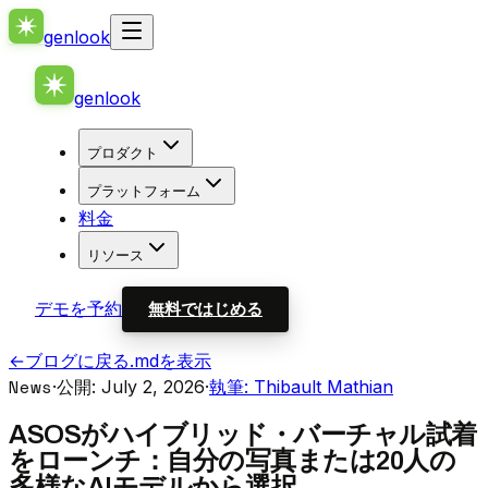
genlook
genlook
プロダクト
プラットフォーム
料金
リソース
デモを予約
無料ではじめる
←
ブログに戻る
.mdを表示
News
·
公開: July 2, 2026
·
執筆: Thibault Mathian
ASOSがハイブリッド・バーチャル試着
をローンチ：自分の写真または20人の
多様なAIモデルから選択