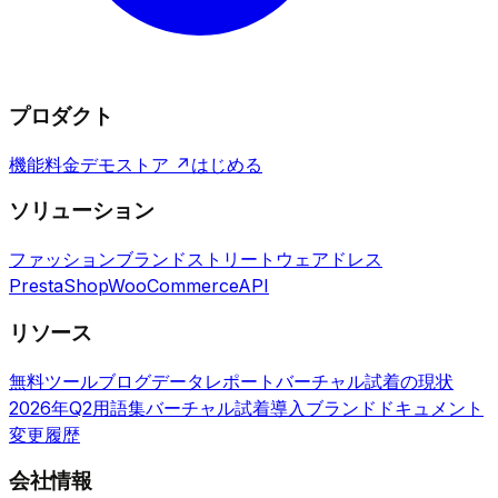
プロダクト
機能
料金
デモストア ↗
はじめる
ソリューション
ファッションブランド
ストリートウェア
ドレス
PrestaShop
WooCommerce
API
リソース
無料ツール
ブログ
データレポート
バーチャル試着の現状
2026年Q2
用語集
バーチャル試着導入ブランド
ドキュメント
変更履歴
会社情報