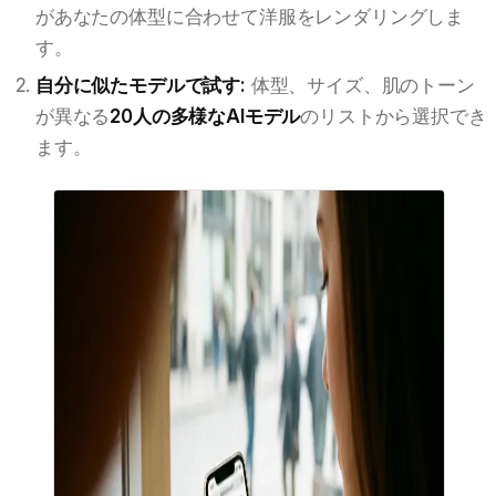
があなたの体型に合わせて洋服をレンダリングしま
す。
自分に似たモデルで試す:
体型、サイズ、肌のトーン
が異なる
20人の多様なAIモデル
のリストから選択でき
ます。