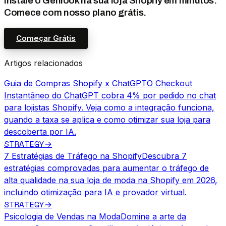
Instale o Genlook na sua loja Shopify em minutos.
Comece com nosso plano grátis.
Começar Grátis
Artigos relacionados
Guia de Compras Shopify x ChatGPT
O Checkout
Instantâneo do ChatGPT cobra 4% por pedido no chat
para lojistas Shopify. Veja como a integração funciona,
quando a taxa se aplica e como otimizar sua loja para
descoberta por IA.
STRATEGY
→
7 Estratégias de Tráfego na Shopify
Descubra 7
estratégias comprovadas para aumentar o tráfego de
alta qualidade na sua loja de moda na Shopify em 2026,
incluindo otimização para IA e provador virtual.
STRATEGY
→
Psicologia de Vendas na Moda
Domine a arte da