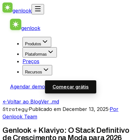
genlook
genlook
Produtos
Plataformas
Preços
Recursos
Agendar demo
Começar grátis
←
Voltar ao Blog
Ver .md
Strategy
·
Publicado em December 13, 2025
·
Por
Genlook Team
Genlook + Klaviyo: O Stack Definitivo
de Crescimento na Moda para 2026