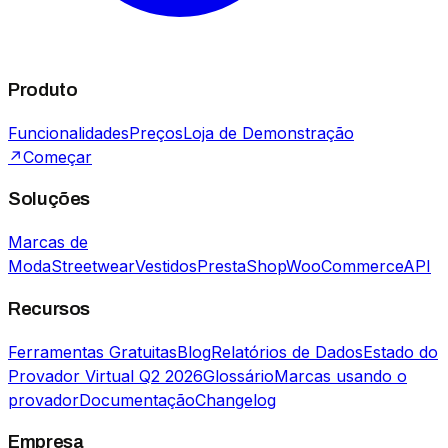
Produto
Funcionalidades
Preços
Loja de Demonstração
↗
Começar
Soluções
Marcas de
Moda
Streetwear
Vestidos
PrestaShop
WooCommerce
API
Recursos
Ferramentas Gratuitas
Blog
Relatórios de Dados
Estado do
Provador Virtual Q2 2026
Glossário
Marcas usando o
provador
Documentação
Changelog
Empresa