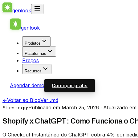
genlook
genlook
Produtos
Plataformas
Preços
Recursos
Agendar demo
Começar grátis
←
Voltar ao Blog
Ver .md
Strategy
·
Publicado em March 25, 2026
· Atualizado em 
Shopify x ChatGPT: Como Funciona o Ch
O Checkout Instantâneo do ChatGPT cobra 4% por pedido n