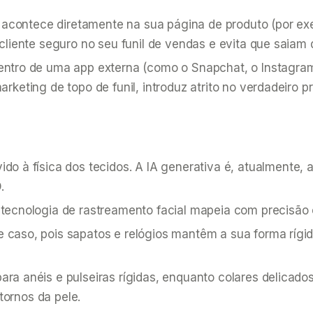
n acontece diretamente na sua página de produto (por e
liente seguro no seu funil de vendas e evita que saiam d
entro de uma app externa (como o Snapchat, o Instagra
rketing de topo de funil, introduz atrito no verdadeiro 
o à física dos tecidos. A IA generativa é, atualmente, 
.
tecnologia de rastreamento facial mapeia com precisão ó
e caso, pois sapatos e relógios mantêm a sua forma rí
a anéis e pulseiras rígidas, enquanto colares delicado
ornos da pele.