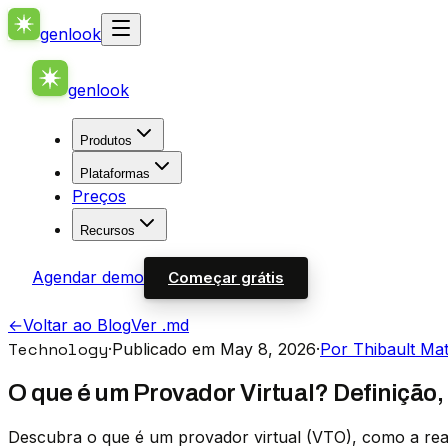
genlook
genlook
Produtos
Plataformas
Preços
Recursos
Agendar demo
Começar grátis
←
Voltar ao Blog
Ver .md
Technology
·
Publicado em May 8, 2026
·
Por Thibault Ma
O que é um Provador Virtual? Definição,
Descubra o que é um provador virtual (VTO), como a rea