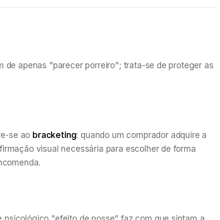
de apenas "parecer porreiro"; trata-se de proteger as
ve-se ao
bracketing
: quando um comprador adquire a
irmação visual necessária para escolher de forma
encomenda.
psicológico "efeito de posse" faz com que sintam a