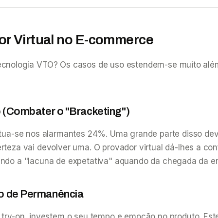
or Virtual no E-commerce
tecnologia VTO? Os casos de uso estendem-se muito além 
 (Combater o "Bracketing")
tua-se nos alarmantes 24%. Uma grande parte disso de
za vai devolver uma. O provador virtual dá-lhes a conf
inando a "lacuna de expetativa" aquando da chegada da 
o de Permanência
y-on, investem o seu tempo e emoção no produto. Este 