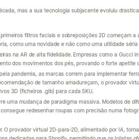
década, mas a sua tecnologia subjacente evoluiu drasti
primeiros filtros faciais e sobreposições 2D começam a 
aioria, como uma novidade e não como uma utilidade séri
iras na AR de alta fidelidade. Empresas como a Gucci i
mento dos movimentos dos pés, provando o forte apetite 
pela pandemia, as marcas correm para implementar fer
ecomendação de tamanho amadureçam, o provador virtual
vos 3D (ficheiros .glb) para cada SKU.
re uma mudança de paradigma massiva. Modelos de dif
a IA consegue redesenhar roupas com precisão numa fotog
:
O provador virtual 2D-para-2D, alimentado por IA, tor
s dedicadas para Shopify, permitindo que os lojistas of