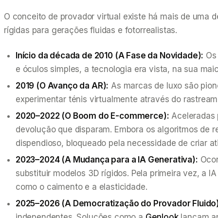
O conceito de provador virtual existe há mais de uma 
rígidas para gerações fluidas e fotorrealistas.
Início da década de 2010 (A Fase da Novidade):
Os 
e óculos simples, a tecnologia era vista, na sua m
2019 (O Avanço da AR):
As marcas de luxo são pione
experimentar ténis virtualmente através do rastrea
2020–2022 (O Boom do E-commerce):
Aceleradas 
devolução que disparam. Embora os algoritmos de r
dispendioso, bloqueado pela necessidade de criar ati
2023–2024 (A Mudança para a IA Generativa):
Ocor
substituir modelos 3D rígidos. Pela primeira vez, 
como o caimento e a elasticidade.
2025–2026 (A Democratização do Provador Fluido)
independentes. Soluções como a
Genlook
lançam app