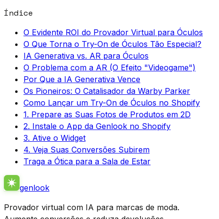
Índice
O Evidente ROI do Provador Virtual para Óculos
O Que Torna o Try-On de Óculos Tão Especial?
IA Generativa vs. AR para Óculos
O Problema com a AR (O Efeito "Videogame")
Por Que a IA Generativa Vence
Os Pioneiros: O Catalisador da Warby Parker
Como Lançar um Try-On de Óculos no Shopify
1. Prepare as Suas Fotos de Produtos em 2D
2. Instale o App da Genlook no Shopify
3. Ative o Widget
4. Veja Suas Conversões Subirem
Traga a Ótica para a Sala de Estar
genlook
Provador virtual com IA para marcas de moda.