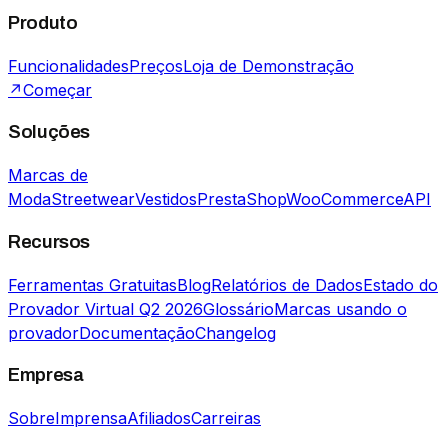
Produto
Funcionalidades
Preços
Loja de Demonstração
↗
Começar
Soluções
Marcas de
Moda
Streetwear
Vestidos
PrestaShop
WooCommerce
API
Recursos
Ferramentas Gratuitas
Blog
Relatórios de Dados
Estado do
Provador Virtual Q2 2026
Glossário
Marcas usando o
provador
Documentação
Changelog
Empresa
Sobre
Imprensa
Afiliados
Carreiras