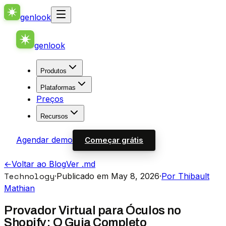
genlook
genlook
Produtos
Plataformas
Preços
Recursos
Agendar demo
Começar grátis
←
Voltar ao Blog
Ver .md
Technology
·
Publicado em May 8, 2026
·
Por Thibault
Mathian
Provador Virtual para Óculos no
Shopify: O Guia Completo