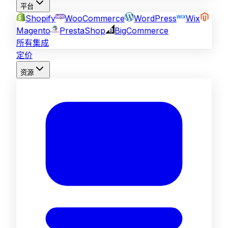
平台
Shopify
WooCommerce
WordPress
Wix
Magento
PrestaShop
BigCommerce
所有集成
定价
资源