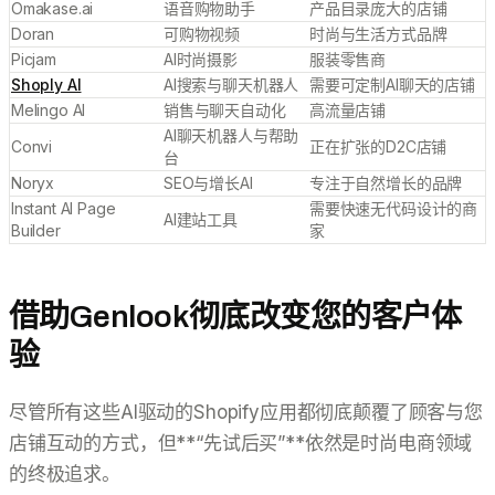
Omakase.ai
语音购物助手
产品目录庞大的店铺
Doran
可购物视频
时尚与生活方式品牌
Picjam
AI时尚摄影
服装零售商
Shoply AI
AI搜索与聊天机器人
需要可定制AI聊天的店铺
Melingo AI
销售与聊天自动化
高流量店铺
AI聊天机器人与帮助
Convi
正在扩张的D2C店铺
台
Noryx
SEO与增长AI
专注于自然增长的品牌
Instant AI Page
需要快速无代码设计的商
AI建站工具
Builder
家
借助Genlook彻底改变您的客户体
验
尽管所有这些AI驱动的Shopify应用都彻底颠覆了顾客与您
店铺互动的方式，但**“先试后买”**依然是时尚电商领域
的终极追求。