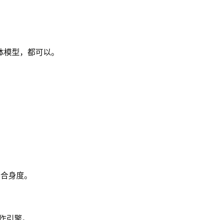
体模型，都可以。
。
和合身度。
创作引擎。