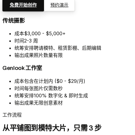
免费开始创作
预约演示
传统摄影
成本
$3,000 - $5,000+
时间
2-3 周
统筹安排
聘请模特、租赁影棚、后期编辑
输出成果
照片数量有限
Genlook 工作室
成本
包含在计划内 ($0 - $29/月)
时间
每张图片仅需数秒
统筹安排
100% 数字化 & 即时生成
输出成果
无限创意素材
工作流程
从平铺图到模特大片，只需 3 步