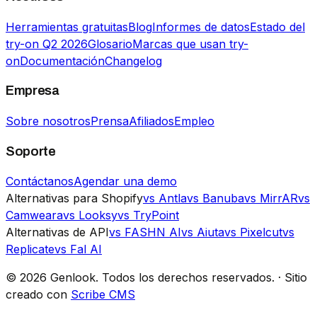
Herramientas gratuitas
Blog
Informes de datos
Estado del
try-on Q2 2026
Glosario
Marcas que usan try-
on
Documentación
Changelog
Empresa
Sobre nosotros
Prensa
Afiliados
Empleo
Soporte
Contáctanos
Agendar una demo
Alternativas para Shopify
vs Antla
vs Banuba
vs MirrAR
vs
Camweara
vs Looksy
vs TryPoint
Alternativas de API
vs FASHN AI
vs Aiuta
vs Pixelcut
vs
Replicate
vs Fal AI
©
2026
Genlook.
Todos los derechos reservados.
·
Sitio
creado con
Scribe CMS